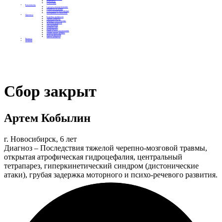
Контакты
Отделения
Как помочь
Сделать пожертвование
Подписка на добро
Стать волонтером фонда
Вечеринки со смыслом
Проекты
Коробка храбрости
Уроки Доброты
Юридическая помощь
Мамины радости
Автодобряки
Добрый торт
Добропробег
Няни особого назначения
Акция «Букет добра»
Фактор времени
Цветы доброты
Бизнесу
Отчеты
Сбор закрыт
Артем Кобылин
г. Новосибирск, 6 лет
Диагноз – Последствия тяжелой черепно-мозговой травмы,
открытая атрофическая гидроцефалия, центральный
тетрапарез, гиперкинетический синдром (дистонические
атаки), грубая задержка моторного и психо-речевого развития.