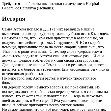
Требуются авиабилеты для поездки на лечение в Hospital
General de Catalunya (Испания)
История
Семья Артема попало в ДТП (в них врезалась машина,
вылетевшая на встречку), когда малышу было всего 9 месяцев.
Несмотря на то, что Тёма был пристегнут в автолюльке, он
получил тяжелейшие травмы. Сотрудники ДПС и скорой
помощи, прибывшие тогда на место аварии, удивились, что
Тёма и его родители живы. С тех пор слова «держитесь» и
«молитесь» родители Артёма слышали столько раз… И они
держатся, делают всё, чтобы их сын снова стал здоровым.
Две недели после аварии Тёма провел в реанимации, а после
началась его борьба за утраченное. Ему необходима регулярная
интенсивная реабилитация.
По мере того, как Артем растёт, нагрузок требуется всё
больше.
Он держит голову, немного говорит, но пока слогами. Из
последних достижений — стал переворачиваться со спины на
живот. Это кажется так незначительно… Ведь за несколько
дней до аварии, в 9 месяцев, Тёма уже сделал свои первые
шаги. А сейчас приходится всему учится заново…
Но самое главное, что он всё понимает, реагирует адекватно.