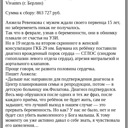
Vivantes (г. Берлин)
Сумма к сбору: 863 727 руб.
Анжела Ревенкова с мужем ждали своего первенца 15 лет,
но забеременеть никак не получалось.
Так что в феврале, узнав о беременности, они в обнимку
плакали от счастья на УЗИ.
Но в 19 недель на втором скрининге в женской
консультации ГКБ 29 им. Баумана их ребёнку поставили
диагноз врожденный порок сердца — СГЛОС (синдром
гипоплазии левого отдела сердца), атрезия митральезой и
аортального клапанов.
Проще говоря, не развита половина сердечка.
Пишет Анжела:
«Дальше нас направили для подтверждения диагноза в
Центр планирования семьи и репродукции, потом — в
детскую больницу им.Филатова. Диагноз подтвердился.
Весь мир обрушился после одних и тех же фраз, после
каждого приёма, что ребёнок не будет жить, сам не
задышит, что лучший выход в нашем случае — это
прервать беременность. Но как? У нас не было, нет и не
будет сил убить вымоленного у Бога малыша. К тому
моменту он уже активно давал о себе знать, я чувствовала
его шевеления…