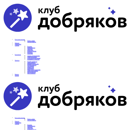
Вам нужна помощь
Подать заявку
Частые вопросы
Новости
Подопечные
О фонде
Команда
Наши ценности
Партнеры
СМИ о нас
Реквизиты фонда
Контакты
Отделения
Как помочь
Сделать пожертвование
Подписка на добро
Стать волонтером фонда
Вечеринки со смыслом
Проекты
Коробка храбрости
Уроки Доброты
Юридическая помощь
Мамины радости
Автодобряки
Добрый торт
Добропробег
Няни особого назначения
Акция «Букет добра»
Фактор времени
Цветы доброты
Бизнесу
Отчеты
Вам нужна помощь
Подать заявку
Частые вопросы
Новости
Подопечные
О фонде
Команда
Наши ценности
Партнеры
СМИ о нас
Реквизиты фонда