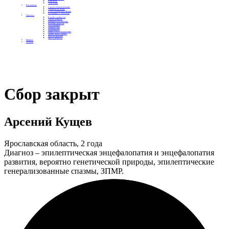
Контакты
Отделения
Как помочь
Сделать пожертвование
Подписка на добро
Стать волонтером фонда
Вечеринки со смыслом
Проекты
Коробка храбрости
Уроки Доброты
Юридическая помощь
Мамины радости
Автодобряки
Добрый торт
Добропробег
Няни особого назначения
Акция «Букет добра»
Фактор времени
Цветы доброты
Бизнесу
Отчеты
Сбор закрыт
Арсений Кущев
Ярославская область, 2 года
Диагноз – эпилептическая энцефалопатия и энцефалопатия
развития, вероятно генетической природы, эпилептические
генерализованные спазмы, ЗПМР.