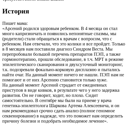
История
Пишет мама:
«Арсений родился здоровым ребенком. В 4 месяца он стал
много капризничать и появились непонятные спазмы, мы
(родители) стали обращаться к врачам с вопросом, что с
ребенком. Нам отвечали, что это колики и все пройдет. Только
в 8 месяцев нам поставили диагноз Синдром Веста. Мы
перепробовали большой перечень препаратов ПЭП, а также
гормонотерапию, прошли обследование, в т.ч. МРТ в режиме
эпилептического сканирования и двухсуточный мониторинг,
т.к. подозревали фокально-корковую дисплазию и пытались
найти очаг. На данный момент ничего не нашли. ПЭП нам не
помогают и от них Арсению становится только хуже.
На данный момент Арсений страдает от ежедневных
приступов в виде кивков, в результате чего у него задержка
развития. Он не говорит, ходит, но плохо. Сидит
самостоятельно. В сентябре мы были на приеме у врача
генетика-эпилептолога Шаркова Артема Алексеевича, и он
нам рекомендовал срочно сдать анализ (полное геномное
секвенирование) в надежде, что это поможет нам определить
причину болезни и подобрать необходимое лечение».