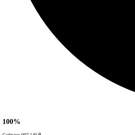
100
%
Собрано 907 140 ₽