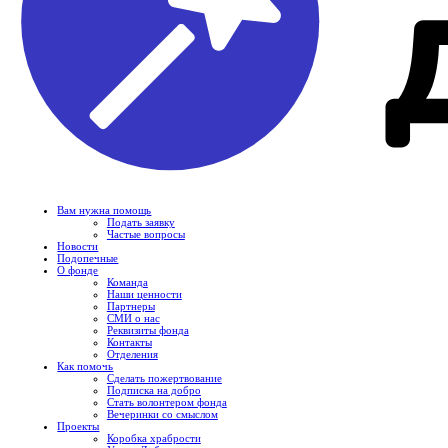
Вам нужна помощь
Подать заявку
Частые вопросы
Новости
Подопечные
О фонде
Команда
Наши ценности
Партнеры
СМИ о нас
Реквизиты фонда
Контакты
Отделения
Как помочь
Сделать пожертвование
Подписка на добро
Стать волонтером фонда
Вечеринки со смыслом
Проекты
Коробка храбрости