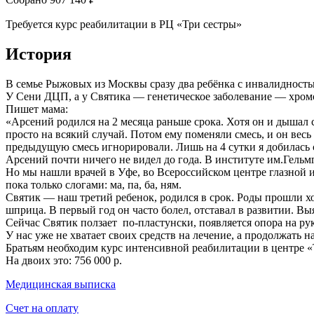
Требуется курс реабилитации в РЦ «Три сестры»
История
В семье Рыжовых из Москвы сразу два ребёнка с инвалидность
У Сени ДЦП, а у Святика — генетическое заболевание — хромо
Пишет мама:
«Арсений родился на 2 месяца раньше срока. Хотя он и дышал
просто на всякий случай. Потом ему поменяли смесь, и он весь
предыдущую смесь игнорировали. Лишь на 4 сутки я добилась 
Арсений почти ничего не видел до года. В институте им.Гельмг
Но мы нашли врачей в Уфе, во Всероссийском центре глазной и 
пока только слогами: ма, па, ба, ням.
Святик — наш третий ребенок, родился в срок. Роды прошли хо
шприца. В первый год он часто болел, отставал в развитии. В
Сейчас Святик ползает по-пластунски, появляется опора на рук
У нас уже не хватает своих средств на лечение, а продолжать н
Братьям необходим курс интенсивной реабилитации в центре «
На двоих это: 756 000 р.
Медицинская выписка
Счет на оплату