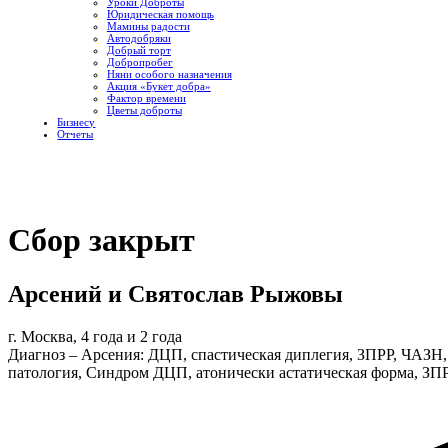
Уроки Доброты
Юридическая помощь
Мамины радости
Автодобряки
Добрый торт
Добропробег
Няни особого назначения
Акция «Букет добра»
Фактор времени
Цветы доброты
Бизнесу
Отчеты
Сбор закрыт
Арсений и Святослав Рыжовы
г. Москва, 4 года и 2 года
Диагноз – Арсения: ДЦП, спастическая диплегия, ЗПРР, ЧАЗН,
патология, Синдром ДЦП, атонически астатическая форма, ЗПР