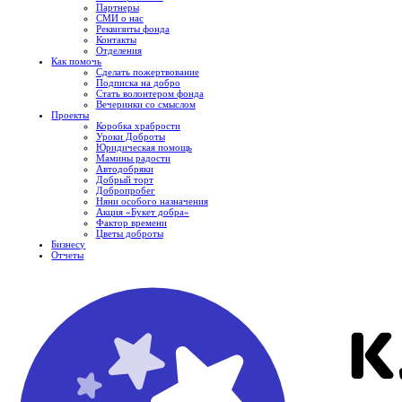
Партнеры
СМИ о нас
Реквизиты фонда
Контакты
Отделения
Как помочь
Сделать пожертвование
Подписка на добро
Стать волонтером фонда
Вечеринки со смыслом
Проекты
Коробка храбрости
Уроки Доброты
Юридическая помощь
Мамины радости
Автодобряки
Добрый торт
Добропробег
Няни особого назначения
Акция «Букет добра»
Фактор времени
Цветы доброты
Бизнесу
Отчеты