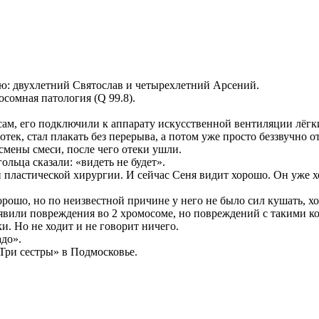
ю: двухлетний Святослав и четырехлетний Арсений.
сомная патология (Q 99.8).
 сам, его подключили к аппарату искусственной вентиляции лёг
 отек, стал плакать без перерыва, а потом уже просто беззвучно
смены смеси, после чего отеки ушли.
ольца сказали: «видеть не будет».
пластической хирургии. И сейчас Сеня видит хорошо. Он уже ход
рошо, но по неизвестной причине у него не было сил кушать, хо
ыявили повреждения во 2 хромосоме, но повреждений с такими ко
и. Но не ходит и не говорит ничего.
адо».
Три сестры» в Подмосковье.