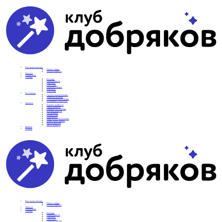
Вам нужна помощь
Подать заявку
Частые вопросы
Новости
Подопечные
О фонде
Команда
Наши ценности
Партнеры
СМИ о нас
Реквизиты фонда
Контакты
Отделения
Как помочь
Сделать пожертвование
Подписка на добро
Стать волонтером фонда
Вечеринки со смыслом
Проекты
Коробка храбрости
Уроки Доброты
Юридическая помощь
Мамины радости
Автодобряки
Добрый торт
Добропробег
Няни особого назначения
Акция «Букет добра»
Фактор времени
Цветы доброты
Бизнесу
Отчеты
Вам нужна помощь
Подать заявку
Частые вопросы
Новости
Подопечные
О фонде
Команда
Наши ценности
Партнеры
СМИ о нас
Реквизиты фонда