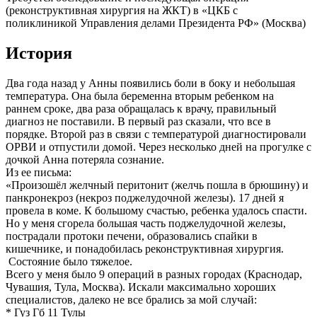
(реконструктивная хирургия на ЖКТ) в «ЦКБ с
поликлиникой Управления делами Президента РФ» (Москва)
История
Два года назад у Анны появились боли в боку и небольшая
температура. Она была беременна вторым ребенком на
раннем сроке, два раза обращалась к врачу, правильный
диагноз не поставили. В первый раз сказали, что все в
порядке. Второй раз в связи с температурой диагностировали
ОРВИ и отпустили домой. Через несколько дней на прогулке с
дочкой Анна потеряла сознание.
Из ее письма:
«Произошёл желчный перитонит (желчь пошла в брюшину) и
панкронекроз (некроз поджелудочной железы). 17 дней я
провела в коме. К большому счастью, ребенка удалось спасти.
Но у меня сгорела большая часть поджелудочной железы,
пострадали протоки печени, образовались спайки в
кишечнике, и понадобилась реконструктивная хирургия.
Состояние было тяжелое.
Всего у меня было 9 операций в разных городах (Краснодар,
Чувашия, Тула, Москва). Искали максимально хороших
специалистов, далеко не все брались за мой случай:
* Гуз Гб 11 Тулы