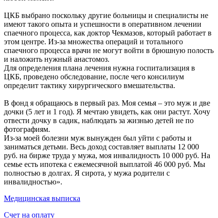
ЦКБ выбрано поскольку другие больницы и специалисты не
имеют такого опыта и успешности в оперативном лечении
спаечного процесса, как доктор Чекмазов, который работает в
этом центре. Из-за множества операций и тотального
спаечного процесса врачи не могут войти в брюшную полость
и наложить нужный анастомоз.
Для определения плана лечения нужна госпитализация в
ЦКБ, проведено обследование, после чего консилиум
определит тактику хирургического вмешательства.
В фонд я обращаюсь в первый раз. Моя семья – это муж и две
дочки (5 лет и 1 год). Я мечтаю увидеть, как они растут. Хочу
отвести дочку в садик, наблюдать за жизнью детей не по
фотографиям.
Из-за моей болезни муж вынужден был уйти с работы и
заниматься детьми. Весь доход составляет выплаты 12 000
руб. на бирже труда у мужа, моя инвалидность 10 000 руб. На
семье есть ипотека с ежемесячной выплатой 46 000 руб. Мы
полностью в долгах. Я сирота, у мужа родители с
инвалидностью».
Медицинская выписка
Счет на оплату