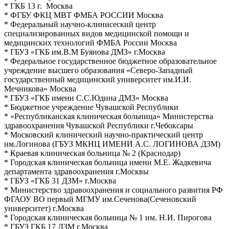
* ГКБ 13 г. Москва
* ФГБУ ФКЦ МВТ ФМБА РОССИИ Москва
* Федеральный научно-клинисеский центр
специализированных видов медицинской помощи и
медицинских технологий ФМБА России Москва
* ГБУЗ «ГКБ им.В.М Буянова ДМЗ» г.Москва
* Федеральное государственное бюджетное образовательное
учреждение высшего образования «Северо-Западный
государственный медицинский университет им.И.И.
Мечникова» Москва
* ГБУЗ «ГКБ имени С.С.Юдина ДМЗ» Москва
* Бюджетное учреждение Чувашской Республики
* «Республиканская клиническая больница» Министерства
здравоохранения Чувашской Республики г.Чебоксары
* Московский клинический научно-практический центр
им.Логинова (ГБУЗ МКНЦ ИМЕНИ А.С. ЛОГИНОВА ДЗМ)
* Краевая клиническая больница № 2 (Краснодар)
* Городская клиническая больница имени М.Е. Жадкевича
департамента здравоохранения г.Москвы
* ГБУЗ «ГКБ 31 ДЗМ» г.Москва
* Министерство здравоохранения и социального развития РФ
ФГАОУ ВО первый МГМУ им.Сеченова(Сеченовский
университет) г.Москва
* Городская клиническая больница № 1 им. Н.И. Пирогова
* ГБУЗ ГКБ 17 ДЗМ г.Москва