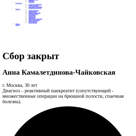
Контакты
Отделения
Как помочь
Сделать пожертвование
Подписка на добро
Стать волонтером фонда
Вечеринки со смыслом
Проекты
Коробка храбрости
Уроки Доброты
Юридическая помощь
Мамины радости
Автодобряки
Добрый торт
Добропробег
Няни особого назначения
Акция «Букет добра»
Фактор времени
Цветы доброты
Бизнесу
Отчеты
Сбор закрыт
Анна Камалетдинова-Чайковская
г. Москва, 30 лет
Диагноз – реактивный панкреатит (сопутствующий -
множественные операции на брюшной полости, спаечная
болезнь).