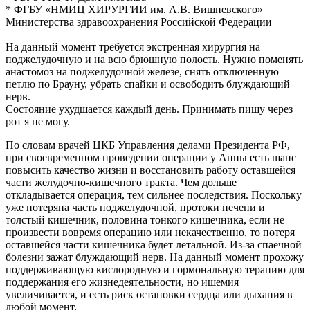
* ФГБУ «НМИЦ ХИРУРГИИ им. А.В. Вишневского»
Министерства здравоохранения Российской Федерации
На данный момент требуется экстренная хирургия на
поджелудочную и на всю брюшную полость. Нужно поменять
анастомоз на поджелудочной железе, снять отключенную
петлю по Брауну, убрать спайки и освободить блуждающий
нерв.
Состояние ухудшается каждый день. Принимать пишу через
рот я не могу.
По словам врачей ЦКБ Управления делами Президента РФ,
при своевременном проведении операции у Анны есть шанс
повысить качество жизни и восстановить работу оставшейся
части желудочно-кишечного тракта. Чем дольше
откладывается операция, тем сильнее последствия. Поскольку
уже потеряна часть поджелудочной, протоки печени и
толстый кишечник, половина тонкого кишечника, если не
произвести вовремя операцию или некачественно, то потеря
оставшейся части кишечника будет летальной. Из-за спаечной
болезни зажат блуждающий нерв. На данный момент прохожу
поддерживающую кислородную и гормональную терапию для
поддержания его жизнедеятельности, но ишемия
увеличивается, и есть риск остановки сердца или дыхания в
любой момент.