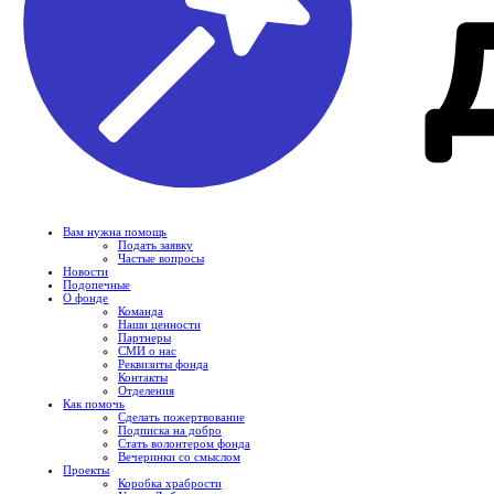
Вам нужна помощь
Подать заявку
Частые вопросы
Новости
Подопечные
О фонде
Команда
Наши ценности
Партнеры
СМИ о нас
Реквизиты фонда
Контакты
Отделения
Как помочь
Сделать пожертвование
Подписка на добро
Стать волонтером фонда
Вечеринки со смыслом
Проекты
Коробка храбрости