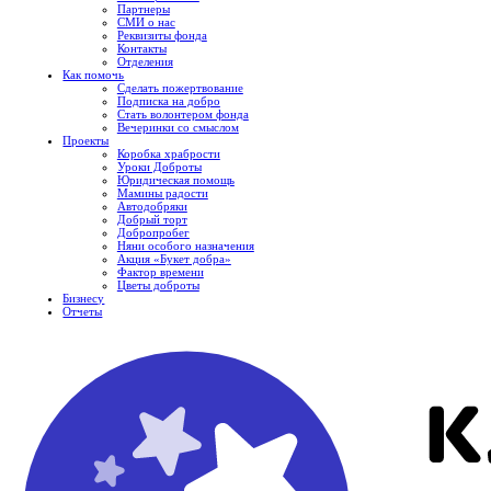
Партнеры
СМИ о нас
Реквизиты фонда
Контакты
Отделения
Как помочь
Сделать пожертвование
Подписка на добро
Стать волонтером фонда
Вечеринки со смыслом
Проекты
Коробка храбрости
Уроки Доброты
Юридическая помощь
Мамины радости
Автодобряки
Добрый торт
Добропробег
Няни особого назначения
Акция «Букет добра»
Фактор времени
Цветы доброты
Бизнесу
Отчеты