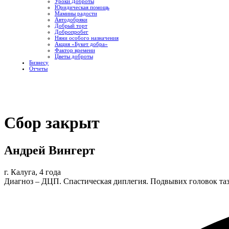
Уроки Доброты
Юридическая помощь
Мамины радости
Автодобряки
Добрый торт
Добропробег
Няни особого назначения
Акция «Букет добра»
Фактор времени
Цветы доброты
Бизнесу
Отчеты
Сбор закрыт
Андрей Вингерт
г. Калуга, 4 года
Диагноз – ДЦП. Спастическая диплегия. Подвывих головок та