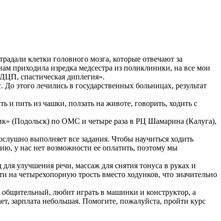
радали клетки головного мозга, которые отвечают за
ам приходила изредка медсестра из поликлиники, на все мои
ДЦП, спастическая диплегия».
 До этого лечились в государственных больницах, результат
 и пить из чашки, ползать на животе, говорить, ходить с
к» (Подольск) по ОМС и четыре раза в РЦ Шамарина (Калуга),
ослушно выполняет все задания. Чтобы научиться ходить
ию, у нас нет возможности ее оплатить, поэтому мы
для улучшения речи, массаж для снятия тонуса в руках и
ти на четырехопорную трость вместо ходунков, что значительно
и общительный, любит играть в машинки и конструктор, а
т, зарплата небольшая. Помогите, пожалуйста, пройти курс