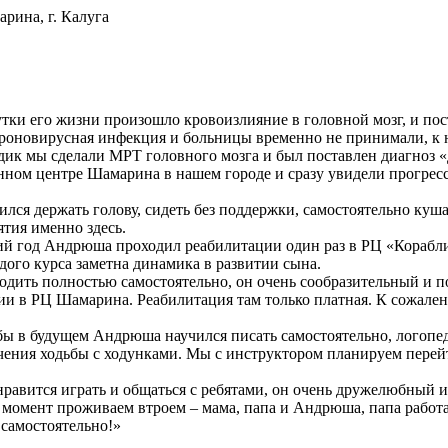
рина, г. Калуга
ки его жизни произошло кровоизлияние в головной мозг, и пост
ороновирусная инфекция и больницы временно не принимали, к н
ик мы сделали МРТ головного мозга и был поставлен диагноз «
ном центре Шамарина в нашем городе и сразу увидели прогресс.
 держать голову, сидеть без поддержки, самостоятельно кушать
тия именно здесь.
й год Андрюша проходил реабилитации один раз в РЦ «Корабли
дого курса заметна динамика в развитии сына.
одить полностью самостоятельно, он очень сообразительный и п
ии в РЦ Шамарина. Реабилитация там только платная. К сожален
бы в будущем Андрюша научился писать самостоятельно, логопед 
учения ходьбы с ходунками. Мы с инструктором планируем перей
 нравится играть и общаться с ребятами, он очень дружелюбный 
момент проживаем втроем – мама, папа и Андрюша, папа работае
 самостоятельно!»