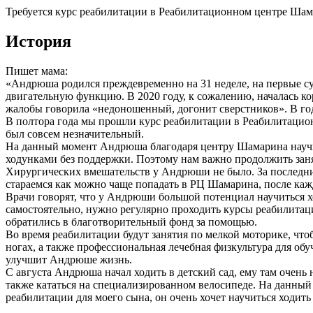
Требуется курс реабилитации в Реабилитационном центре Шама
История
Пишет мама:
«Андрюша родился преждевременно на 31 неделе, на первые сут
двигательную функцию. В 2020 году, к сожалению, началась к
жалобы говорила «недоношенный, догонит сверстников». В год
В полтора года мы прошли курс реабилитации в Реабилитацион
был совсем незначительный.
На данный момент Андрюша благодаря центру Шамарина научился
ходунками без поддержки. Поэтому нам важно продолжить заня
Хирургических вмешательств у Андрюши не было. За последни
стараемся как можно чаще попадать в РЦ Шамарина, после каж
Врачи говорят, что у Андрюши большой потенциал научиться х
самостоятельно, нужно регулярно проходить курсы реабилитац
обратились в благотворительный фонд за помощью.
Во время реабилитации будут занятия по мелкой моторике, что
ногах, а также профессиональная лечебная физкультура для об
улучшит Андрюше жизнь.
С августа Андрюша начал ходить в детский сад, ему там очень
также кататься на специализированном велосипеде. На данный 
реабилитации для моего сына, он очень хочет научиться ходить