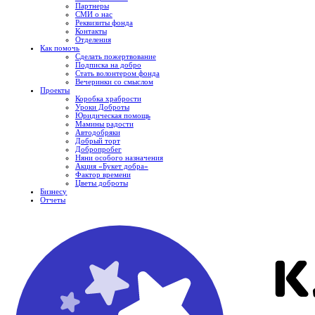
Партнеры
СМИ о нас
Реквизиты фонда
Контакты
Отделения
Как помочь
Сделать пожертвование
Подписка на добро
Стать волонтером фонда
Вечеринки со смыслом
Проекты
Коробка храбрости
Уроки Доброты
Юридическая помощь
Мамины радости
Автодобряки
Добрый торт
Добропробег
Няни особого назначения
Акция «Букет добра»
Фактор времени
Цветы доброты
Бизнесу
Отчеты