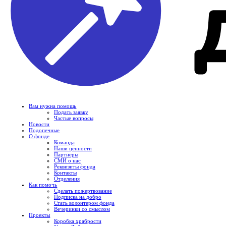
Вам нужна помощь
Подать заявку
Частые вопросы
Новости
Подопечные
О фонде
Команда
Наши ценности
Партнеры
СМИ о нас
Реквизиты фонда
Контакты
Отделения
Как помочь
Сделать пожертвование
Подписка на добро
Стать волонтером фонда
Вечеринки со смыслом
Проекты
Коробка храбрости