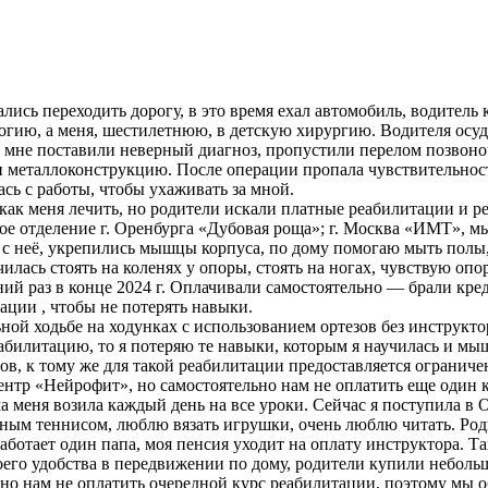
лись переходить дорогу, в это время ехал автомобиль, водитель 
гию, а меня, шестилетнюю, в детскую хирургию. Водителя осуди
 мне поставили неверный диагноз, пропустили перелом позвоноч
и металлоконструкцию. После операции пропала чувствительнос
ась с работы, чтобы ухаживать за мной.
, как меня лечить, но родители искали платные реабилитации и
ое отделение г. Оренбурга «Дубовая роща»; г. Москва «ИМТ», мы
и с неё, укрепились мышцы корпуса, по дому помогаю мыть полы,
чилась стоять на коленях у опоры, стоять на ногах, чувствую о
ий раз в конце 2024 г. Оплачивали самостоятельно — брали кред
ции , чтобы не потерять навыки.
й ходьбе на ходунках с использованием ортезов без инструктор
еабилитацию, то я потеряю те навыки, которым я научилась и мы
в, к тому же для такой реабилитации предоставляется ограничен
нтр «Нейрофит», но самостоятельно нам не оплатить еще один к
ма меня возила каждый день на все уроки. Сейчас я поступила в
ьным теннисом, люблю вязать игрушки, очень люблю читать. Ро
ботает один папа, моя пенсия уходит на оплату инструктора. Та
оего удобства в передвижении по дому, родители купили неболь
но нам не оплатить очередной курс реабилитации, поэтому мы 