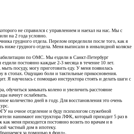
которого не справился с управлением и наехал на нас. Мы с
ли на 2 года условно.
ника грудного отдела. Перелом определили после того, как я
ть ниже грудного отдела. Меня выписали в инвалидной коляске
 реабилитации по ОМС. Мы ездили в Санкт-Петербург
 ездили постоянно каждые 2-3 месяца в течение 10 лет.
 мыть посуду, могу приготовить еду. У меня появилась
пору в стопах. Ощущаю боли и тактильные прикосновения.
ит. Я научилась с помощью инструктора стоять и делать шаги с
а, обучиться замыкать колено и увеличить расстояние
шцы начнут ослабевать.
ное количество дней в году. Для восстановления это очень
урс.
 ОГУ на очное отделение и буду психологом служебной
дители нанимают инструктора ЛФК, который приходит 5 раз в
к как меня приходится постоянно возить по врачам и в
шой частный дом в ипотеку.
обращаемся за помощью в фонд».