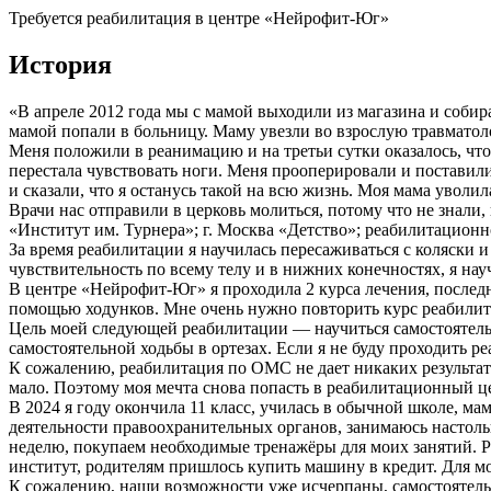
Требуется реабилитация в центре «Нейрофит-Юг»
История
«В апреле 2012 года мы с мамой выходили из магазина и собира
мамой попали в больницу. Маму увезли во взрослую травматоло
Меня положили в реанимацию и на третьи сутки оказалось, что
перестала чувствовать ноги. Меня прооперировали и поставил
и сказали, что я останусь такой на всю жизнь. Моя мама уволил
Врачи нас отправили в церковь молиться, потому что не знали
«Институт им. Турнера»; г. Москва «Детство»; реабилитационн
За время реабилитации я научилась пересаживаться с коляски 
чувствительность по всему телу и в нижних конечностях, я нау
В центре «Нейрофит-Юг» я проходила 2 курса лечения, последн
помощью ходунков. Мне очень нужно повторить курс реабилита
Цель моей следующей реабилитации — научиться самостоятельно
самостоятельной ходьбы в ортезах. Если я не буду проходить р
К сожалению, реабилитация по ОМС не дает никаких результато
мало. Поэтому моя мечта снова попасть в реабилитационный це
В 2024 я году окончила 11 класс, училась в обычной школе, ма
деятельности правоохранительных органов, занимаюсь настол
неделю, покупаем необходимые тренажёры для моих занятий. Ра
институт, родителям пришлось купить машину в кредит. Для м
К сожалению, наши возможности уже исчерпаны, самостоятель