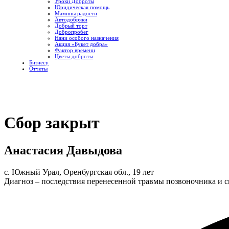
Уроки Доброты
Юридическая помощь
Мамины радости
Автодобряки
Добрый торт
Добропробег
Няни особого назначения
Акция «Букет добра»
Фактор времени
Цветы доброты
Бизнесу
Отчеты
Сбор закрыт
Анастасия Давыдова
с. Южный Урал, Оренбургская обл., 19 лет
Диагноз – последствия перенесенной травмы позвоночника и сп