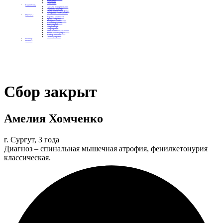
Контакты
Отделения
Как помочь
Сделать пожертвование
Подписка на добро
Стать волонтером фонда
Вечеринки со смыслом
Проекты
Коробка храбрости
Уроки Доброты
Юридическая помощь
Мамины радости
Автодобряки
Добрый торт
Добропробег
Няни особого назначения
Акция «Букет добра»
Фактор времени
Цветы доброты
Бизнесу
Отчеты
Сбор закрыт
Амелия Хомченко
г. Сургут, 3 года
Диагноз – спинальная мышечная атрофия, фенилкетонурия
классическая.