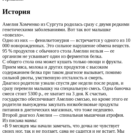
История
Амелия Хомченко из Сургута родилась сразу с двумя редкими
генетическими заболеваниями. Вот так вот малышке
«повезло».
Одно из них — фенилкетонурия — встречается у одного из 10
000 новорожденных. Это сильное нарушение обмена веществ.
95 % продуктов с обычного стола Амелии нельзя — ее
организм не усваивает один из ферментов белка.
С общего стола она может кушать только овощи и фрукты.
Прием мяса, молока и других продуктов с высоким
содержанием белка при таком диагнозе вызывает, помимо
сильной рвоты, умственную отсталость и смерть.
Диагноз родители узнали спустя две недели после родов, и
сразу перевели малышку на специальную смесь. Одна баночка
смеси стоит 5300 р., ее хватает на 3 дня. К счастью,
государство обеспечивает Амелию смесью, но кроме этого ее
родители вынуждены закупать низкобелковые продукты
питания в диетических магазинах, что тоже недешево.
Второй диагноз Амелии — спинальная мышечная атрофия.
Из письма мамы:
«В 9 месяцев мы начали замечать, что дочка не чувствует
своих ног, так и не ползает, сама не садится и не встает. Мы