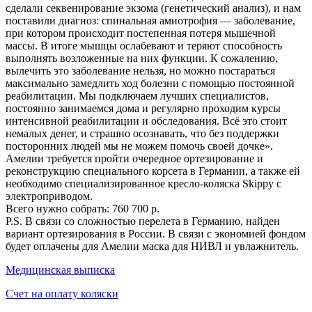
сделали секвенирование экзома (генетический анализ), и нам
поставили диагноз: спинальная амиотрофия — заболевание,
при котором происходит постепенная потеря мышечной
массы. В итоге мышцы ослабевают и теряют способность
выполнять возложенные на них функции. К сожалению,
вылечить это заболевание нельзя, но можно постараться
максимально замедлить ход болезни с помощью постоянной
реабилитации. Мы подключаем лучших специалистов,
постоянно занимаемся дома и регулярно проходим курсы
интенсивной реабилитации и обследования. Всё это стоит
немалых денег, и страшно осознавать, что без поддержки
посторонних людей мы не можем помочь своей дочке».
Амелии требуется пройти очередное ортезирование и
реконструкцию специального корсета в Германии, а также ей
необходимо специализированное кресло-коляска Skippy с
электроприводом.
Всего нужно собрать: 760 700 р.
P.S. В связи со сложностью перелета в Германию, найден
вариант ортезирования в России. В связи с экономией фондом
будет оплачены для Амелии маска для НИВЛ и увлажнитель.
Медицинская выписка
Счет на оплату коляски