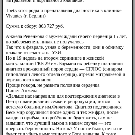
митральезой и аортального клапанов.
Требуются роды и пренатальная диагностика в клинике
Vivantes (г. Берлин)
Сумма к сбору: 863 727 руб.
Анжела Ревенкова с мужем ждали своего первенца 15 лет,
но забеременеть никак не получалось.
Так что в феврале, узнав о беременности, они в обнимку
плакали от счастья на УЗИ.
Но в 19 недель на втором скрининге в женской
консультации ГКБ 29 им. Баумана их ребёнку поставили
диагноз врожденный порок сердца — СГЛОС (синдром
гипоплазии левого отдела сердца), атрезия митральезой и
аортального клапанов.
Проще говоря, не развита половина сердечка.
Пишет Анжела:
«Дальше нас направили для подтверждения диагноза в
Центр планирования семьи и репродукции, потом — в
детскую больницу им.Филатова. Диагноз подтвердился.
Весь мир обрушился после одних и тех же фраз, после
каждого приёма, что ребёнок не будет жить, сам не
задышит, что лучший выход в нашем случае — это
прервать беременность. Но как? У нас не было, нет и не
будет сил убить вымоленного у Бога малыша. К тому