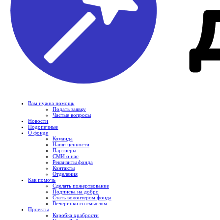
Вам нужна помощь
Подать заявку
Частые вопросы
Новости
Подопечные
О фонде
Команда
Наши ценности
Партнеры
СМИ о нас
Реквизиты фонда
Контакты
Отделения
Как помочь
Сделать пожертвование
Подписка на добро
Стать волонтером фонда
Вечеринки со смыслом
Проекты
Коробка храбрости