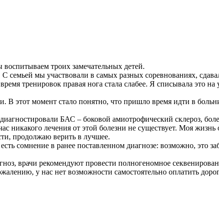
ы воспитываем троих замечательных детей.
. С семьей мы участвовали в самых разных соревнованиях, сда
 время тренировок правая нога стала слабее. Я списывала это на
ги. В этот момент стало понятно, что пришло время идти в боль
 диагностировали БАС – боковой амиотрофический склероз, бол
ас никакого лечения от этой болезни не существует. Моя жизнь 
сти, продолжаю верить в лучшее.
есть сомнение в ранее поставленном диагнозе: возможно, это за
иагноз, врачи рекомендуют провести полногеномное секвенирован
сожалению, у нас нет возможности самостоятельно оплатить дор