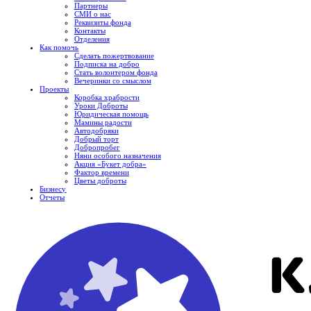
Партнеры
СМИ о нас
Реквизиты фонда
Контакты
Отделения
Как помочь
Сделать пожертвование
Подписка на добро
Стать волонтером фонда
Вечеринки со смыслом
Проекты
Коробка храбрости
Уроки Доброты
Юридическая помощь
Мамины радости
Автодобряки
Добрый торт
Добропробег
Няни особого назначения
Акция «Букет добра»
Фактор времени
Цветы доброты
Бизнесу
Отчеты