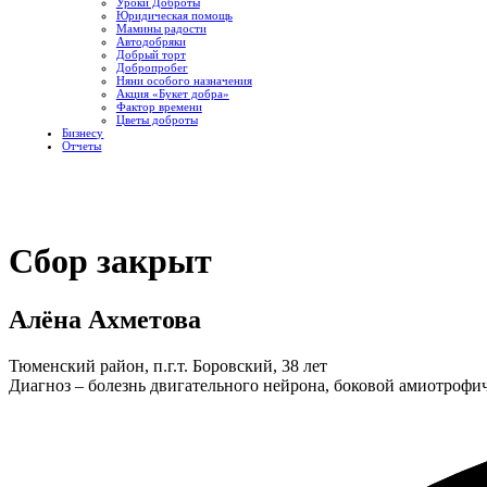
Уроки Доброты
Юридическая помощь
Мамины радости
Автодобряки
Добрый торт
Добропробег
Няни особого назначения
Акция «Букет добра»
Фактор времени
Цветы доброты
Бизнесу
Отчеты
Сбор закрыт
Алёна Ахметова
Тюменский район, п.г.т. Боровский, 38 лет
Диагноз – болезнь двигательного нейрона, боковой амиотрофич