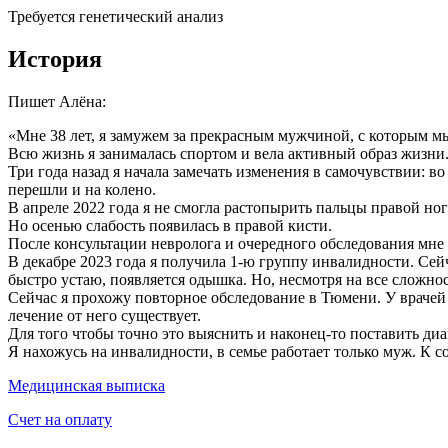
Требуется генетический анализ
История
Пишет Алёна:
«Мне 38 лет, я замужем за прекрасным мужчиной, с которым м
Всю жизнь я занималась спортом и вела активный образ жизни
Три года назад я начала замечать изменения в самочувствии: во
перешли и на колено.
В апреле 2022 года я не смогла растопырить пальцы правой но
Но осенью слабость появилась в правой кисти.
После консультации невролога и очередного обследования мне
В декабре 2023 года я получила 1-ю группу инвалидности. Сейч
быстро устаю, появляется одышка. Но, несмотря на все сложно
Сейчас я прохожу повторное обследование в Тюмени. У врачей 
лечение от него существует.
Для того чтобы точно это выяснить и наконец-то поставить д
Я нахожусь на инвалидности, в семье работает только муж. К 
Медицинская выписка
Счет на оплату