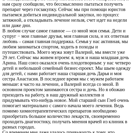
нам сразу сообщили, что бессмысленно пытаться получить
препарат через госзакупку. Сейчас мы при помощи юристов
пытаемся добиться индивидуальной закупки, но процесс
затяжной, а откладывать лечение нельзя, счет идет на недели
или даже дни.
В любом случае самое главное — со мной моя семья. Дети и
супруг − мои главные друзья, моя главная сила, и их ответная
любовь – самая главная поддержка. Семья у нас активная, мы
любим заниматься спортом, ходить в походы и
путешествовать. Моего мужа зовут Валерий, мы вместе уже
29 лет. Сейчас мы живем втроем: я, муж и наша младшая дочь
Арина. Наш союз оказался очень плодотворным: у нас четверо
детей и небольшой семейный бизнес-проект. Мы шьем одежду
для детей, с нами работает наша старшая дочь Дарья и моя
сестра Анастасия. В последнее время мы с мужем работаем
меньше: я часто на лечении, а Валерий всегда со мной. В
основном проектом занимаются сестра и дочь. Но я обожаю
приходить на работу, в наш дружный коллектив и
придумывать что-нибудь новое. Мой старший сын Глеб очень
помогает материально с самого начала моего лечения. Ведь
помимо химиотерапевтических препаратов необходимо
приобретать большое количество лекарств, своевременно
проходить диагностику, получать мнения врачей из клиник в
разных городах.
Со временем мне даже удалось привыкнуть к тому, что