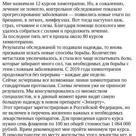
Мне назначили 12 курсов химотерапии. Но, к сожалению,
лечение не помогло, контрольное обследование показало
прогрессирование заболевания — появились новые очаги по
брюшине, в легких, лимфоузлах. Вот тогда наступил шок,
страх, отчаяние и слезы. Благодаря помощи психолога мне
удалось собраться с силами и продолжить лечение.
За последние пять лет я прошла около 80 курсов
химиотерапии.
Результаты обследований то подавали надежды, то вновь
призывали искать новые способы борьбы. Количество
метастазов увеличивалось, я стала все чаще испытывать боли,
которые забирают много сил, так необходимых для борьбы с
этим сложным заболеванием. С 2019 года химиотерапия
продолжается без перерыва − каждые две недели.
Сейчас исчерпаны все возможные линии химиотерапии по
стандартным протоколам. Схемы лечения уже не приносят
результата. Мы консультировались со множеством
специалистов, и в данный момент врачи видят самую
большую надежду в новом препарате «Энхерту».
Этот препарат зарегистрирован в Российской Федерации, но
не включен в перечень жизненно важных и необходимых
лекарственных препаратов. Для проведения одного курса
нужно семь флаконов по 100 мл общей стоимостью 1 064 000
рублей. Врачи рекомендуют мне пройти минимум три курса.
В онкодиспансере по месту жительства этого лекарства нет, и