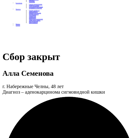
Контакты
Отделения
Как помочь
Сделать пожертвование
Подписка на добро
Стать волонтером фонда
Вечеринки со смыслом
Проекты
Коробка храбрости
Уроки Доброты
Юридическая помощь
Мамины радости
Автодобряки
Добрый торт
Добропробег
Няни особого назначения
Акция «Букет добра»
Фактор времени
Цветы доброты
Бизнесу
Отчеты
Сбор закрыт
Алла Семенова
г. Набережные Челны, 48 лет
Диагноз – аденокарцинома сигмовидной кишки