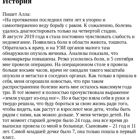
История
Пишет Алла:
«На протяжении последних пяти лет я упорно и
самоотверженно веду борьбу с раком. К сожалению, болезнь
удалось диагностировать только на четвертой стадии.
В августе 2019 года я стала постоянно чувствовать слабость и
недомогание. Появились боли в области живота, тошнота.
Обратилась к врачу, и на УЗИ органов малого таза
обнаружили опухоль яичника. Анализы показали, что
онкомаркеры повышены. Резко усилились боли, и 5 сентября
мне провели операцию. На операционном столе я провела
больше восьми часов, врачи не ожидали такого масштаба
опухоли и метастаз в соседних органах. Как только я пришла в
себя, меня огорошили новостью, что при таком
распространении болезни жить мне осталось максимум года
три. В тот момент я полностью прочувствовала выражение
«земля уходит из-под ног». Но я быстро взяла себя в руки и
твердо решила, что буду бороться за свою жизнь ради того,
чтобы видеть, как растут и взрослеют мои дети, чтобы быть
рядом с ними, как можно дольше. У меня четверо детей. На
тот момент старшей дочери было 24 года, она все время до
выписки провела со мной в больнице. Сыновьям – 21 год и 11
лет. Самой младшей дочке было 7, она только пошла в первый
класс.