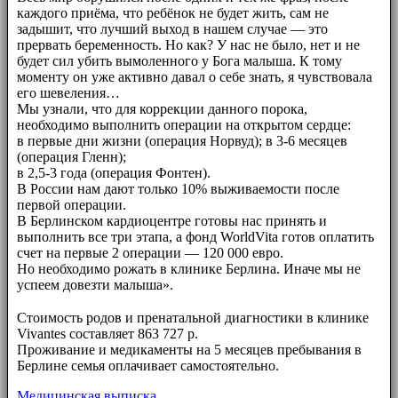
каждого приёма, что ребёнок не будет жить, сам не
задышит, что лучший выход в нашем случае — это
прервать беременность. Но как? У нас не было, нет и не
будет сил убить вымоленного у Бога малыша. К тому
моменту он уже активно давал о себе знать, я чувствовала
его шевеления…
Мы узнали, что для коррекции данного порока,
необходимо выполнить операции на открытом сердце:
в первые дни жизни (операция Норвуд); в 3-6 месяцев
(операция Гленн);
в 2,5-3 года (операция Фонтен).
В России нам дают только 10% выживаемости после
первой операции.
В Берлинском кардиоцентре готовы нас принять и
выполнить все три этапа, а фонд WorldVita готов оплатить
счет на первые 2 операции — 120 000 евро.
Но необходимо рожать в клинике Берлина. Иначе мы не
успеем довезти малыша».
⠀⠀
Стоимость родов и пренатальной диагностики в клинике
Vivantes составляет 863 727 р.
Проживание и медикаменты на 5 месяцев пребывания в
Берлине семья оплачивает самостоятельно.
Медицинская выписка