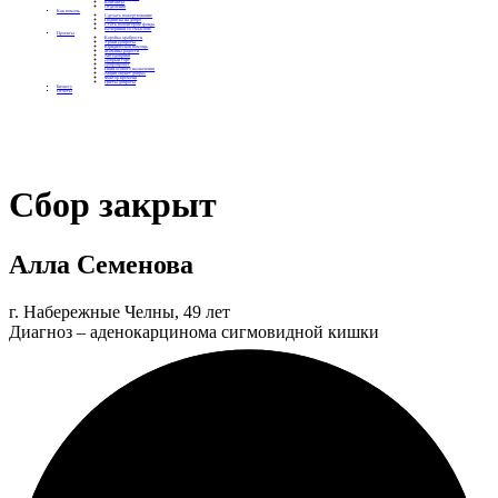
Контакты
Отделения
Как помочь
Сделать пожертвование
Подписка на добро
Стать волонтером фонда
Вечеринки со смыслом
Проекты
Коробка храбрости
Уроки Доброты
Юридическая помощь
Мамины радости
Автодобряки
Добрый торт
Добропробег
Няни особого назначения
Акция «Букет добра»
Фактор времени
Цветы доброты
Бизнесу
Отчеты
Сбор закрыт
Алла Семенова
г. Набережные Челны, 49 лет
Диагноз – аденокарцинома сигмовидной кишки