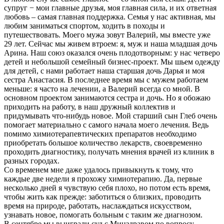
супруг − мои главные друзья, моя главная сила, и их ответная
любовь – самая главная поддержка. Семья у нас активная, мы
любим заниматься спортом, ходить в походы и
путешествовать. Моего мужа зовут Валерий, мы вместе уже
29 лет. Сейчас мы живем втроем: я, муж и наша младшая дочь
Арина. Наш союз оказался очень плодотворным: у нас четверо
детей и небольшой семейный бизнес-проект. Мы шьем одежду
для детей, с нами работает наша старшая дочь Дарья и моя
сестра Анастасия. В последнее время мы с мужем работаем
меньше: я часто на лечении, а Валерий всегда со мной. В
основном проектом занимаются сестра и дочь. Но я обожаю
приходить на работу, в наш дружный коллектив и
придумывать что-нибудь новое. Мой старший сын Глеб очень
помогает материально с самого начала моего лечения. Ведь
помимо химиотерапевтических препаратов необходимо
приобретать большое количество лекарств, своевременно
проходить диагностику, получать мнения врачей из клиник в
разных городах.
Со временем мне даже удалось привыкнуть к тому, что
каждые две недели я прохожу химиотерапию. Да, первые
несколько дней я чувствую себя плохо, но потом есть время,
чтобы жить как прежде: заботиться о близких, проводить
время на природе, работать, наслаждаться искусством,
узнавать новое, помогать больным с таким же диагнозом.
В сентябре мы выиграли суд с Минздравом по вопросу