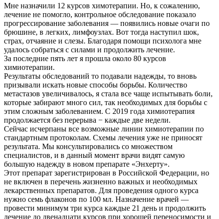
Мне назначили 12 курсов химотерапии. Но, к сожалению,
лечение не помогло, контрольное обследование показало
прогрессирование заболевания — появились новые очаги по
брюшине, в легких, лимфоузлах. Вот тогда наступил шок,
страх, отчаяние и слезы. Благодаря помощи психолога мне
удалось собраться с силами и продолжить лечение.
За последние пять лет я прошла около 80 курсов
химиотерапии.
Результаты обследований то подавали надежды, то вновь
призывали искать новые способы борьбы. Количество
метастазов увеличивалось, я стала все чаще испытывать боли,
которые забирают много сил, так необходимых для борьбы с
этим сложным заболеванием. С 2019 года химиотерапия
продолжается без перерыва − каждые две недели.
Сейчас исчерпаны все возможные линии химиотерапии по
стандартным протоколам. Схемы лечения уже не приносят
результата. Мы консультировались со множеством
специалистов, и в данный момент врачи видят самую
большую надежду в новом препарате «Энхерту».
Этот препарат зарегистрирован в Российской Федерации, но
не включен в перечень жизненно важных и необходимых
лекарственных препаратов. Для проведения одного курса
нужно семь флаконов по 100 мл. Назначение врачей —
провести минимум три курса каждые 21 день и продолжить
лечение до двенадцати курсов при хорошей переносимости и