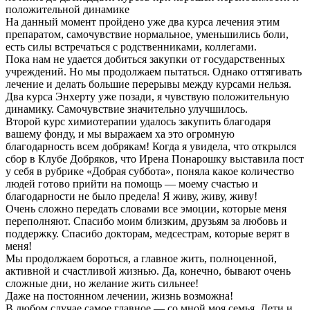
положительной динамике
На данный момент пройдено уже два курса лечения этим
препаратом, самочувствие нормальное, уменьшились боли,
есть силы встречаться с родственниками, коллегами.
Пока нам не удается добиться закупки от государственных
учреждений. Но мы продолжаем пытаться. Однако оттягивать
лечение и делать большие перерывы между курсами нельзя.
Два курса Энхерту уже позади, я чувствую положительную
динамику. Самочувствие значительно улучшилось.
Второй курс химиотерапии удалось закупить благодаря
вашему фонду, и мы выражаем ха это огромную
благодарность всем добрякам! Когда я увидела, что открылся
сбор в Клубе Добряков, что Ирена Понарошку выставила пост
у себя в рубрике «Добрая суббота», поняла какое количество
людей готово прийти на помощь — моему счастью и
благодарности не было предела! Я живу, живу, живу!
Очень сложно передать словами все эмоции, которые меня
переполняют. Спасибо моим близким, друзьям за любовь и
поддержку. Спасибо докторам, медсестрам, которые верят в
меня!
Мы продолжаем бороться, а главное жить, полноценной,
активной и счастливой жизнью. Да, конечно, бывают очень
сложные дни, но желание жить сильнее!
Даже на постоянном лечении, жизнь возможна!
В любом случае самое главное — со мной моя семья. Дети и