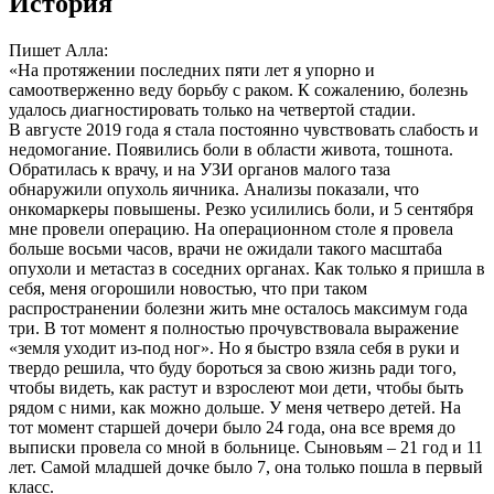
История
Пишет Алла:
«На протяжении последних пяти лет я упорно и
самоотверженно веду борьбу с раком. К сожалению, болезнь
удалось диагностировать только на четвертой стадии.
В августе 2019 года я стала постоянно чувствовать слабость и
недомогание. Появились боли в области живота, тошнота.
Обратилась к врачу, и на УЗИ органов малого таза
обнаружили опухоль яичника. Анализы показали, что
онкомаркеры повышены. Резко усилились боли, и 5 сентября
мне провели операцию. На операционном столе я провела
больше восьми часов, врачи не ожидали такого масштаба
опухоли и метастаз в соседних органах. Как только я пришла в
себя, меня огорошили новостью, что при таком
распространении болезни жить мне осталось максимум года
три. В тот момент я полностью прочувствовала выражение
«земля уходит из-под ног». Но я быстро взяла себя в руки и
твердо решила, что буду бороться за свою жизнь ради того,
чтобы видеть, как растут и взрослеют мои дети, чтобы быть
рядом с ними, как можно дольше. У меня четверо детей. На
тот момент старшей дочери было 24 года, она все время до
выписки провела со мной в больнице. Сыновьям – 21 год и 11
лет. Самой младшей дочке было 7, она только пошла в первый
класс.