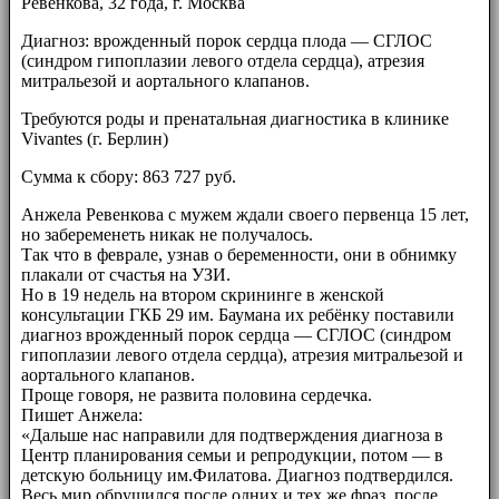
Ревенкова, 32 года, г. Москва
Диагноз: врожденный порок сердца плода — СГЛОС
(синдром гипоплазии левого отдела сердца), атрезия
митральезой и аортального клапанов.
Требуются роды и пренатальная диагностика в клинике
Vivantes (г. Берлин)
Сумма к сбору: 863 727 руб.
Анжела Ревенкова с мужем ждали своего первенца 15 лет,
но забеременеть никак не получалось.
Так что в феврале, узнав о беременности, они в обнимку
плакали от счастья на УЗИ.
Но в 19 недель на втором скрининге в женской
консультации ГКБ 29 им. Баумана их ребёнку поставили
диагноз врожденный порок сердца — СГЛОС (синдром
гипоплазии левого отдела сердца), атрезия митральезой и
аортального клапанов.
Проще говоря, не развита половина сердечка.
Пишет Анжела:
«Дальше нас направили для подтверждения диагноза в
Центр планирования семьи и репродукции, потом — в
детскую больницу им.Филатова. Диагноз подтвердился.
Весь мир обрушился после одних и тех же фраз, после