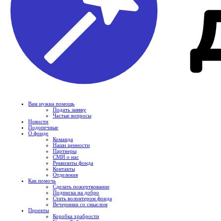
Вам нужна помощь
Подать заявку
Частые вопросы
Новости
Подопечные
О фонде
Команда
Наши ценности
Партнеры
СМИ о нас
Реквизиты фонда
Контакты
Отделения
Как помочь
Сделать пожертвование
Подписка на добро
Стать волонтером фонда
Вечеринки со смыслом
Проекты
Коробка храбрости