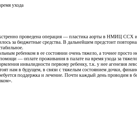
время ухода
а экстренно проведена операция — пластика аорты в НМИЦ ССХ и
илось за бюджетные средства. В дальнейшем предстоит повторна
стабильное.
ольным ребенком в ее состоянии очень тяжело, а точнее просто
помощи — оплате проживания в палате на время ухода за тяжел
рмления инвалидности первому ребенку, т.к. у нее агенезия лево
оят нам в будущем, в связи с тяжелым состоянием дочки, финанс
 требуется поддержка и лечение. Почти каждый день проводим в 
нком».