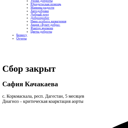
Уроки Доброты
Юридическая помощь
Мамины радости
Автодобряки
Добрый торт
Добропробег
Няни особого назначения
Акция «Букет добра»
Фактор времени
Цветы доброты
Бизнесу
Отчеты
Сбор закрыт
Сафия Качакаева
с. Коркмаскала, респ. Дагестан, 5 месяцев
Диагноз – критическая коарктация аорты