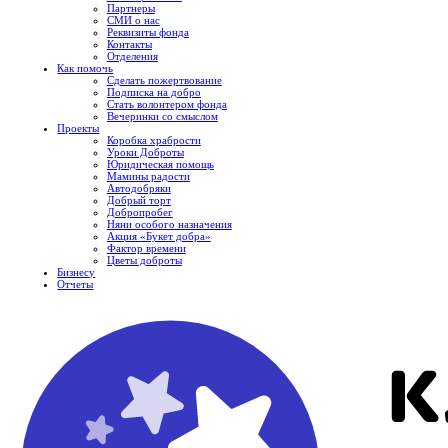
Партнеры
СМИ о нас
Реквизиты фонда
Контакты
Отделения
Как помочь
Сделать пожертвование
Подписка на добро
Стать волонтером фонда
Вечеринки со смыслом
Проекты
Коробка храбрости
Уроки Доброты
Юридическая помощь
Мамины радости
Автодобряки
Добрый торт
Добропробег
Няни особого назначения
Акция «Букет добра»
Фактор времени
Цветы доброты
Бизнесу
Отчеты