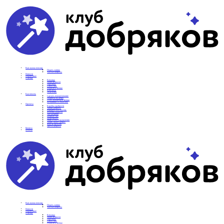
Вам нужна помощь
Подать заявку
Частые вопросы
Новости
Подопечные
О фонде
Команда
Наши ценности
Партнеры
СМИ о нас
Реквизиты фонда
Контакты
Отделения
Как помочь
Сделать пожертвование
Подписка на добро
Стать волонтером фонда
Вечеринки со смыслом
Проекты
Коробка храбрости
Уроки Доброты
Юридическая помощь
Мамины радости
Автодобряки
Добрый торт
Добропробег
Няни особого назначения
Акция «Букет добра»
Фактор времени
Цветы доброты
Бизнесу
Отчеты
Вам нужна помощь
Подать заявку
Частые вопросы
Новости
Подопечные
О фонде
Команда
Наши ценности
Партнеры
СМИ о нас
Реквизиты фонда