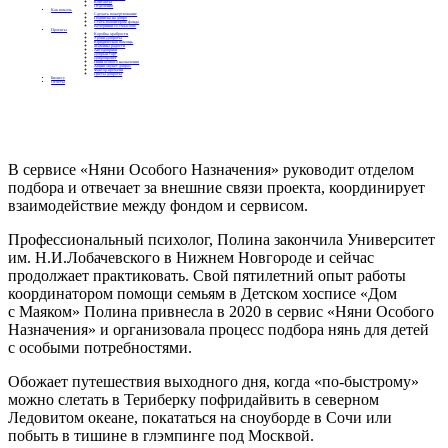
Контакты
Отделения
Как помочь
Сделать пожертвование
Подписка на добро
Стать волонтером фонда
Вечеринки со смыслом
Проекты
Коробка храбрости
Уроки Доброты
Юридическая помощь
Мамины радости
Автодобряки
Добрый торт
Добропробег
Няни особого назначения
Акция «Букет добра»
Фактор времени
Цветы доброты
Бизнесу
Отчеты
В сервисе «Няни Особого Назначения» руководит отделом
подбора и отвечает за внешние связи проекта, координирует
взаимодействие между фондом и сервисом.
Профессиональный психолог, Полина закончила Университет
им. Н.И.Лобачевского в Нижнем Новгороде и сейчас
продолжает практиковать. Свой пятилетний опыт работы
координатором помощи семьям в Детском хосписе «Дом
с Маяком» Полина привнесла в 2020 в сервис «Няни Особого
Назначения» и организовала процесс подбора нянь для детей
с особыми потребностями.
Обожает путешествия выходного дня, когда «по-быстрому»
можно слетать в Териберку пофридайвить в северном
Ледовитом океане, покататься на сноуборде в Сочи или
побыть в тишине в глэмпинге под Москвой.