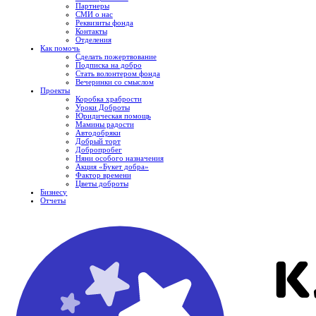
Партнеры
СМИ о нас
Реквизиты фонда
Контакты
Отделения
Как помочь
Сделать пожертвование
Подписка на добро
Стать волонтером фонда
Вечеринки со смыслом
Проекты
Коробка храбрости
Уроки Доброты
Юридическая помощь
Мамины радости
Автодобряки
Добрый торт
Добропробег
Няни особого назначения
Акция «Букет добра»
Фактор времени
Цветы доброты
Бизнесу
Отчеты