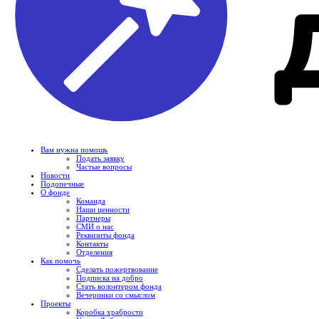
Вам нужна помощь
Подать заявку
Частые вопросы
Новости
Подопечные
О фонде
Команда
Наши ценности
Партнеры
СМИ о нас
Реквизиты фонда
Контакты
Отделения
Как помочь
Сделать пожертвование
Подписка на добро
Стать волонтером фонда
Вечеринки со смыслом
Проекты
Коробка храбрости