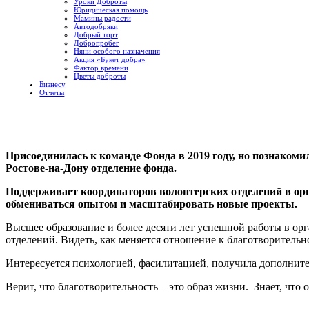
Уроки Доброты
Юридическая помощь
Мамины радости
Автодобряки
Добрый торт
Добропробег
Няни особого назначения
Акция «Букет добра»
Фактор времени
Цветы доброты
Бизнесу
Отчеты
Присоединилась к команде Фонда в 2019 году, но познакомила
Ростове-на-Дону отделение фонда.
Поддерживает координаторов волонтерских отделений в ор
обмениваться опытом и масштабировать новые проекты.
Высшее образование и более десяти лет успешной работы в ор
отделений. Видеть, как меняется отношение к благотворительн
Интересуется психологией, фасилитацией, получила дополните
Верит, что благотворительность – это образ жизни. Знает, чт