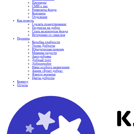
Партнеры
СМИ о нас
Реквизиты фонда
Контакты
Отделения
Как помочь
Сделать пожертвование
Подписка на добро
Стать волонтером фонда
Вечеринки со смыслом
Проекты
Коробка храбрости
Уроки Доброты
Юридическая помощь
Мамины радости
Автодобряки
Добрый торт
Добропробег
Няни особого назначения
Акция «Букет добра»
Фактор времени
Цветы доброты
Бизнесу
Отчеты