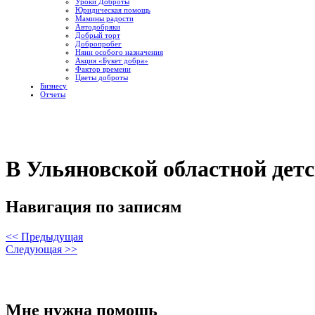
Уроки Доброты
Юридическая помощь
Мамины радости
Автодобряки
Добрый торт
Добропробег
Няни особого назначения
Акция «Букет добра»
Фактор времени
Цветы доброты
Бизнесу
Отчеты
В Ульяновской областной дет
Навигация по записям
<< Предыдущая
Следующая >>
Мне нужна помощь