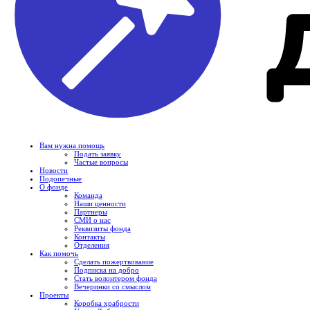
Вам нужна помощь
Подать заявку
Частые вопросы
Новости
Подопечные
О фонде
Команда
Наши ценности
Партнеры
СМИ о нас
Реквизиты фонда
Контакты
Отделения
Как помочь
Сделать пожертвование
Подписка на добро
Стать волонтером фонда
Вечеринки со смыслом
Проекты
Коробка храбрости