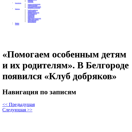
Контакты
Отделения
Как помочь
Сделать пожертвование
Подписка на добро
Стать волонтером фонда
Вечеринки со смыслом
Проекты
Коробка храбрости
Уроки Доброты
Юридическая помощь
Мамины радости
Автодобряки
Добрый торт
Добропробег
Няни особого назначения
Акция «Букет добра»
Фактор времени
Цветы доброты
Бизнесу
Отчеты
«Помогаем особенным детям
и их родителям». В Белгороде
появился «Клуб добряков»
Навигация по записям
<< Предыдущая
Следующая >>