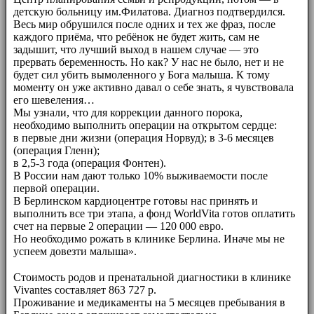
детскую больницу им.Филатова. Диагноз подтвердился.
Весь мир обрушился после одних и тех же фраз, после
каждого приёма, что ребёнок не будет жить, сам не
задышит, что лучший выход в нашем случае — это
прервать беременность. Но как? У нас не было, нет и не
будет сил убить вымоленного у Бога малыша. К тому
моменту он уже активно давал о себе знать, я чувствовала
его шевеления…
Мы узнали, что для коррекции данного порока,
необходимо выполнить операции на открытом сердце:
в первые дни жизни (операция Норвуд); в 3-6 месяцев
(операция Гленн);
в 2,5-3 года (операция Фонтен).
В России нам дают только 10% выживаемости после
первой операции.
В Берлинском кардиоцентре готовы нас принять и
выполнить все три этапа, а фонд WorldVita готов оплатить
счет на первые 2 операции — 120 000 евро.
Но необходимо рожать в клинике Берлина. Иначе мы не
успеем довезти малыша».
⠀⠀
Стоимость родов и пренатальной диагностики в клинике
Vivantes составляет 863 727 р.
Проживание и медикаменты на 5 месяцев пребывания в