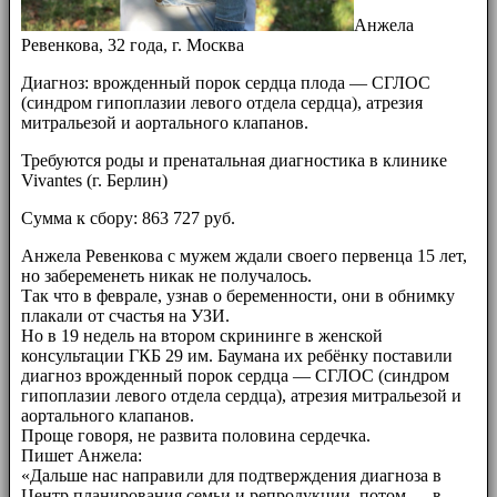
Анжела
Ревенкова, 32 года, г. Москва
Диагноз: врожденный порок сердца плода — СГЛОС
(синдром гипоплазии левого отдела сердца), атрезия
митральезой и аортального клапанов.
Требуются роды и пренатальная диагностика в клинике
Vivantes (г. Берлин)
Сумма к сбору: 863 727 руб.
Анжела Ревенкова с мужем ждали своего первенца 15 лет,
но забеременеть никак не получалось.
Так что в феврале, узнав о беременности, они в обнимку
плакали от счастья на УЗИ.
Но в 19 недель на втором скрининге в женской
консультации ГКБ 29 им. Баумана их ребёнку поставили
диагноз врожденный порок сердца — СГЛОС (синдром
гипоплазии левого отдела сердца), атрезия митральезой и
аортального клапанов.
Проще говоря, не развита половина сердечка.
Пишет Анжела:
«Дальше нас направили для подтверждения диагноза в
Центр планирования семьи и репродукции, потом — в