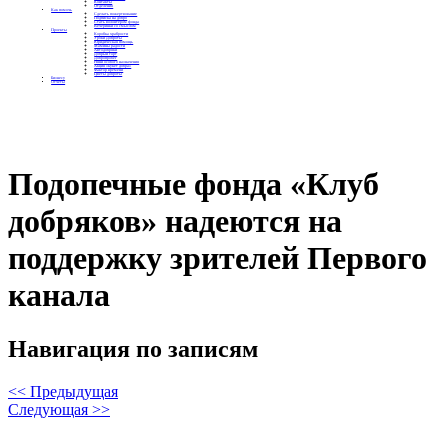
Контакты
Отделения
Как помочь
Сделать пожертвование
Подписка на добро
Стать волонтером фонда
Вечеринки со смыслом
Проекты
Коробка храбрости
Уроки Доброты
Юридическая помощь
Мамины радости
Автодобряки
Добрый торт
Добропробег
Няни особого назначения
Акция «Букет добра»
Фактор времени
Цветы доброты
Бизнесу
Отчеты
Подопечные фонда «Клуб
добряков» надеются на
поддержку зрителей Первого
канала
Навигация по записям
<< Предыдущая
Следующая >>