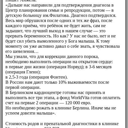
«Дальше нас направили для подтверждения диагноза в
Центр планирования семьи и репродукции, потом — в
детскую больницу им.Филатова. Диагноз подтвердился.
Весь мир обрушился после одних и тех же фраз, после
каждого приёма, что ребёнок не будет жить, сам не
задышит, что лучший выход в нашем случае — это
прервать беременность. Но как? У нас не было, нет и не
будет сил убить вымоленного у Бога малыша. К тому
моменту он уже активно давал о себе знать, я чувствовала
его шевеления…
Мы узнали, что для коррекции данного порока,
необходимо выполнить операции на открытом сердце:
в первые дни жизни (операция Норвуд); в 3-6 месяцев
(операция Гленн);
в 2,5-3 года (операция Фонтен).
В России нам дают только 10% выживаемости после
первой операции.
В Берлинском кардиоцентре готовы нас принять и
выполнить все три этапа, а фонд WorldVita готов оплатить
счет на первые 2 операции — 120 000 евро.
Но необходимо рожать в клинике Берлина. Иначе мы не
успеем довезти малыша».
⠀⠀
Стоимость родов и пренатальной диагностики в клинике