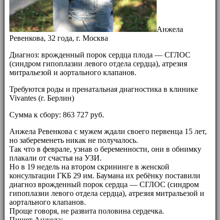
Анжела
Ревенкова, 32 года, г. Москва
Диагноз: врожденный порок сердца плода — СГЛОС
(синдром гипоплазии левого отдела сердца), атрезия
митральезой и аортального клапанов.
Требуются роды и пренатальная диагностика в клинике
Vivantes (г. Берлин)
Сумма к сбору: 863 727 руб.
Анжела Ревенкова с мужем ждали своего первенца 15 лет,
но забеременеть никак не получалось.
Так что в феврале, узнав о беременности, они в обнимку
плакали от счастья на УЗИ.
Но в 19 недель на втором скрининге в женской
консультации ГКБ 29 им. Баумана их ребёнку поставили
диагноз врожденный порок сердца — СГЛОС (синдром
гипоплазии левого отдела сердца), атрезия митральезой и
аортального клапанов.
Проще говоря, не развита половина сердечка.
Пишет Анжела: