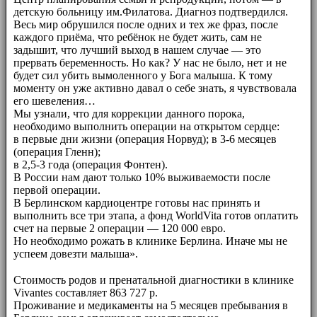
детскую больницу им.Филатова. Диагноз подтвердился.
Весь мир обрушился после одних и тех же фраз, после
каждого приёма, что ребёнок не будет жить, сам не
задышит, что лучший выход в нашем случае — это
прервать беременность. Но как? У нас не было, нет и не
будет сил убить вымоленного у Бога малыша. К тому
моменту он уже активно давал о себе знать, я чувствовала
его шевеления…
Мы узнали, что для коррекции данного порока,
необходимо выполнить операции на открытом сердце:
в первые дни жизни (операция Норвуд); в 3-6 месяцев
(операция Гленн);
в 2,5-3 года (операция Фонтен).
В России нам дают только 10% выживаемости после
первой операции.
В Берлинском кардиоцентре готовы нас принять и
выполнить все три этапа, а фонд WorldVita готов оплатить
счет на первые 2 операции — 120 000 евро.
Но необходимо рожать в клинике Берлина. Иначе мы не
успеем довезти малыша».
⠀⠀
Стоимость родов и пренатальной диагностики в клинике
Vivantes составляет 863 727 р.
Проживание и медикаменты на 5 месяцев пребывания в