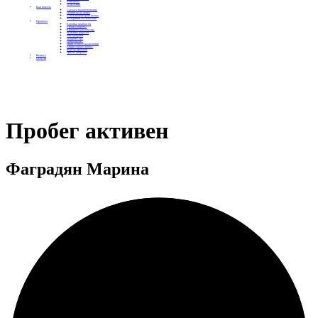
Контакты
Отделения
Как помочь
Сделать пожертвование
Подписка на добро
Стать волонтером фонда
Вечеринки со смыслом
Проекты
Коробка храбрости
Уроки Доброты
Юридическая помощь
Мамины радости
Автодобряки
Добрый торт
Добропробег
Няни особого назначения
Акция «Букет добра»
Фактор времени
Цветы доброты
Бизнесу
Отчеты
Пробег активен
Фаградян Марина