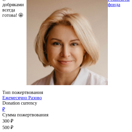
добряками
фонда
всегда
готова! 🤩
Тип пожертвования
Ежемесячно
Разово
Donation currency
₽
Сумма пожертвования
300
₽
500
₽