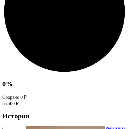
0
%
Собрано 0 ₽
из 500 ₽
История
С
Реквизиты