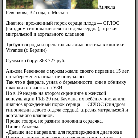
Анжела
Ревенкова, 32 года, г. Москва
Диагноз: врожденный порок сердца плода — СГЛОС
(синдром гипоплазии левого отдела сердца), атрезия
митральезой и аортального клапанов.
Требуются роды и пренатальная диагностика в клинике
Vivantes (г. Берлин)
Сумма к сбору: 863 727 руб.
Анжела Ревенкова с мужем ждали своего первенца 15 лет,
но забеременеть никак не получалось.
Так что в феврале, узнав о беременности, они в обнимку
плакали от счастья на УЗИ.
Но в 19 недель на втором скрининге в женской
консультации ГКБ 29 им. Баумана их ребёнку поставили
диагноз врожденный порок сердца — СГЛОС (синдром
гипоплазии левого отдела сердца), атрезия митральезой и
аортального клапанов.
Проще говоря, не развита половина сердечка.
Пишет Анжела:
«Дальше нас направили для подтверждения диагноза в
Центр планирования семьи и репродукции, потом — в