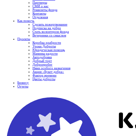
Партнеры
СМИ о нас
Реквизиты фонда
Контакты
Отделения
Как помочь
Сделать пожертвование
Подписка на добро
Стать волонтером фонда
Вечеринки со смыслом
Проекты
Коробка храбрости
Уроки Доброты
Юридическая помощь
Мамины радости
Автодобряки
Добрый торт
Добропробег
Няни особого назначения
Акция «Букет добра»
Фактор времени
Цветы доброты
Бизнесу
Отчеты