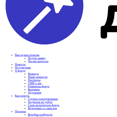
Вам нужна помощь
Подать заявку
Частые вопросы
Новости
Подопечные
О фонде
Команда
Наши ценности
Партнеры
СМИ о нас
Реквизиты фонда
Контакты
Отделения
Как помочь
Сделать пожертвование
Подписка на добро
Стать волонтером фонда
Вечеринки со смыслом
Проекты
Коробка храбрости