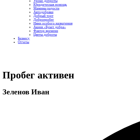
Уроки Доброты
Юридическая помощь
Мамины радости
Автодобряки
Добрый торт
Добропробег
Няни особого назначения
Акция «Букет добра»
Фактор времени
Цветы доброты
Бизнесу
Отчеты
Пробег активен
Зеленов Иван