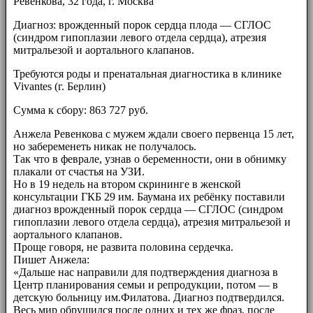
Ревенкова, 32 года, г. Москва
Диагноз: врожденный порок сердца плода — СГЛОС
(синдром гипоплазии левого отдела сердца), атрезия
митральезой и аортального клапанов.
Требуются роды и пренатальная диагностика в клинике
Vivantes (г. Берлин)
Сумма к сбору: 863 727 руб.
Анжела Ревенкова с мужем ждали своего первенца 15 лет,
но забеременеть никак не получалось.
Так что в феврале, узнав о беременности, они в обнимку
плакали от счастья на УЗИ.
Но в 19 недель на втором скрининге в женской
консультации ГКБ 29 им. Баумана их ребёнку поставили
диагноз врожденный порок сердца — СГЛОС (синдром
гипоплазии левого отдела сердца), атрезия митральезой и
аортального клапанов.
Проще говоря, не развита половина сердечка.
Пишет Анжела:
«Дальше нас направили для подтверждения диагноза в
Центр планирования семьи и репродукции, потом — в
детскую больницу им.Филатова. Диагноз подтвердился.
Весь мир обрушился после одних и тех же фраз, после