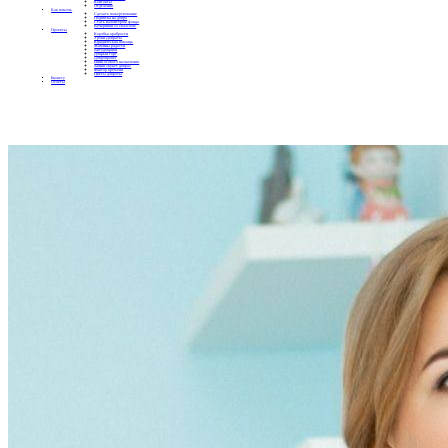
Контакты
Отделения
Как помочь
Сделать пожертвование
Подписка на добро
Стать волонтером фонда
Вечеринки со смыслом
Проекты
Коробка храбрости
Уроки Доброты
Юридическая помощь
Мамины радости
Автодобряки
Добрый торт
Добропробег
Няни особого назначения
Акция «Букет добра»
Фактор времени
Цветы доброты
Бизнесу
Отчеты