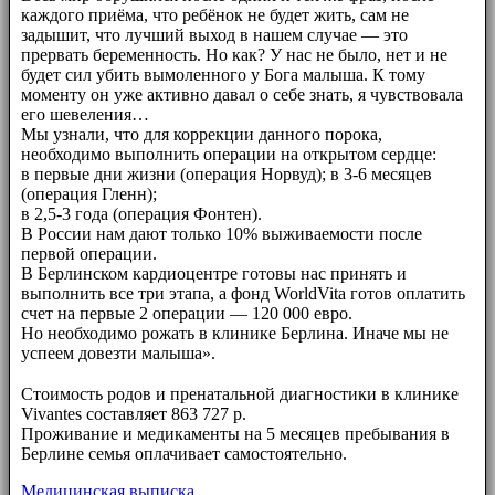
каждого приёма, что ребёнок не будет жить, сам не
задышит, что лучший выход в нашем случае — это
прервать беременность. Но как? У нас не было, нет и не
будет сил убить вымоленного у Бога малыша. К тому
моменту он уже активно давал о себе знать, я чувствовала
его шевеления…
Мы узнали, что для коррекции данного порока,
необходимо выполнить операции на открытом сердце:
в первые дни жизни (операция Норвуд); в 3-6 месяцев
(операция Гленн);
в 2,5-3 года (операция Фонтен).
В России нам дают только 10% выживаемости после
первой операции.
В Берлинском кардиоцентре готовы нас принять и
выполнить все три этапа, а фонд WorldVita готов оплатить
счет на первые 2 операции — 120 000 евро.
Но необходимо рожать в клинике Берлина. Иначе мы не
успеем довезти малыша».
⠀⠀
Стоимость родов и пренатальной диагностики в клинике
Vivantes составляет 863 727 р.
Проживание и медикаменты на 5 месяцев пребывания в
Берлине семья оплачивает самостоятельно.
Медицинская выписка