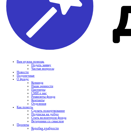
Вам нужна помощь
Подать заявку
Частые вопросы
Новости
Подопечные
О фонде
Команда
Наши ценности
Партнеры
СМИ о нас
Реквизиты фонда
Контакты
Отделения
Как помочь
Сделать пожертвование
Подписка на добро
Стать волонтером фонда
Вечеринки со смыслом
Проекты
Коробка храбрости