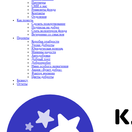
Партнеры
СМИ о нас
Реквизиты фонда
Контакты
Отделения
Как помочь
Сделать пожертвование
Подписка на добро
Стать волонтером фонда
Вечеринки со смыслом
Проекты
Коробка храбрости
Уроки Доброты
Юридическая помощь
Мамины радости
Автодобряки
Добрый торт
Добропробег
Няни особого назначения
Акция «Букет добра»
Фактор времени
Цветы доброты
Бизнесу
Отчеты