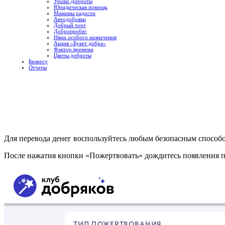
Уроки Доброты
Юридическая помощь
Мамины радости
Автодобряки
Добрый торт
Добропробег
Няни особого назначения
Акция «Букет добра»
Фактор времени
Цветы доброты
Бизнесу
Отчеты
Для перевода денег воспользуйтесь любым безопасным способ
После нажатия кнопки «Пожертвовать» дождитесь появления 