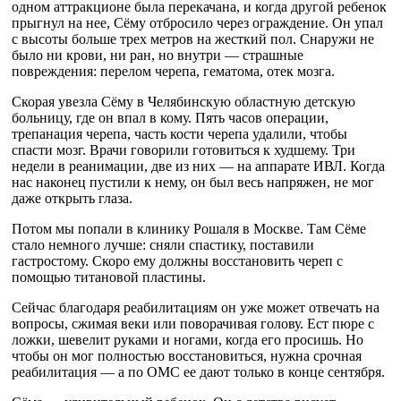
одном аттракционе была перекачана, и когда другой ребенок
прыгнул на нее, Сёму отбросило через ограждение. Он упал
с высоты больше трех метров на жесткий пол. Снаружи не
было ни крови, ни ран, но внутри — страшные
повреждения: перелом черепа, гематома, отек мозга.
Скорая увезла Сёму в Челябинскую областную детскую
больницу, где он впал в кому. Пять часов операции,
трепанация черепа, часть кости черепа удалили, чтобы
спасти мозг. Врачи говорили готовиться к худшему. Три
недели в реанимации, две из них — на аппарате ИВЛ. Когда
нас наконец пустили к нему, он был весь напряжен, не мог
даже открыть глаза.
Потом мы попали в клинику Рошаля в Москве. Там Сёме
стало немного лучше: сняли спастику, поставили
гастростому. Скоро ему должны восстановить череп с
помощью титановой пластины.
Сейчас благодаря реабилитациям он уже может отвечать на
вопросы, сжимая веки или поворачивая голову. Ест пюре с
ложки, шевелит руками и ногами, когда его просишь. Но
чтобы он мог полностью восстановиться, нужна срочная
реабилитация — а по ОМС ее дают только в конце сентября.