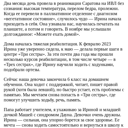
Два месяца дочь провела в реанимации Саратова на ИВЛ без
сознания: высокая температура, перелом бедра, пролежни.
Когда ее перевели в паллиативное отделение с диагнозом
«вегетативное состояние», случилось чудо — Ирина начала
приходить в себя. Она узнавала нас, научилась печатать на
планшете, а потом и говорить. В ноябре мы услышали
долгожданное: «Можете ехать домой».
Дома началась тяжелая реабилитация. К февралю 2023
Ирина уже уверенно сидела, к маю — делала первые шаги в
центре «Три сестры». За эти почти два года мы прошли
несколько курсов реабилитации, в том числе четыре — в
«Трех сестрах», где Ирину научили ходить с ходунками,
подобрали ортезы.
Сейчас наша девочка закончила 6 класс на домашнем
обучении. Она ходит с поддержкой, читает, пишет правой
рукой (хотя была левшой), но быстро устает, есть проблемы с
памятью. Мы мечтаем снова попасть в «Три сестры», где
помогут улучшить ходьбу, речь, память.
Папа работает учителем, я ухаживаю за Ириной и младшей
дочкой Машей с синдромом Дауна. Девочки очень дружны.
Ирина — сильная, она упорно борется за свое здоровье. Ее
мечта — снова ходить самостоятельно и вернуться в школу к