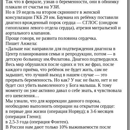
Так что в феврале, узнав о беременности, они в обнимку
плакали от счастья на УЗИ.
Но в 19 недель на втором скрининге в женской
консультации ГКБ 29 им. Баумана их ребёнку поставили
диагноз врожденный порок сердца — СГЛОС (синдром
гипоплазии левого отдела сердца), атрезия митральезой и
аортального клапанов.
Проще говоря, не развита половина сердечка.
Пишет Анжела:
«Дальше нас направили для подтверждения диагноза в
Центр планирования семьи и репродукции, потом — в
детскую больницу им.Филатова. Диагноз подтвердился.
Весь мир обрушился после одних и тех же фраз, после
каждого приёма, что ребёнок не будет жить, сам не
задышит, что лучший выход в нашем случае — это
прервать беременность. Но как? У нас не было, нет и не
будет сил убить вымоленного у Бога малыша. К тому
моменту он уже активно давал о себе знать, я чувствовала
его шевеления…
Мы узнали, что для коррекции данного порока,
необходимо выполнить операции на открытом сердце:
в первые дни жизни (операция Норвуд); в 3-6 месяцев
(операция Гленн);
в 2,5-3 года (операция Фонтен).
В России нам дают только 10% выживаемости после