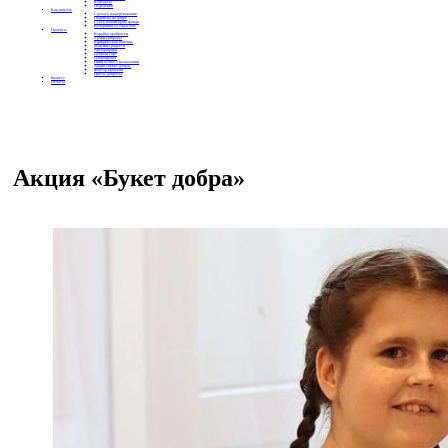
Контакты
Отделения
Как помочь
Сделать пожертвование
Подписка на добро
Стать волонтером фонда
Вечеринки со смыслом
Проекты
Коробка храбрости
Уроки Доброты
Юридическая помощь
Мамины радости
Автодобряки
Добрый торт
Добропробег
Няни особого назначения
Акция «Букет добра»
Фактор времени
Цветы доброты
Бизнесу
Отчеты
Акция «Букет добра»