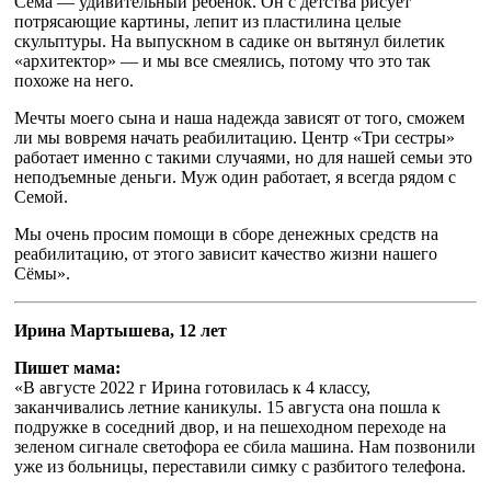
Сёма — удивительный ребенок. Он с детства рисует
потрясающие картины, лепит из пластилина целые
скульптуры. На выпускном в садике он вытянул билетик
«архитектор» — и мы все смеялись, потому что это так
похоже на него.
Мечты моего сына и наша надежда зависят от того, сможем
ли мы вовремя начать реабилитацию. Центр «Три сестры»
работает именно с такими случаями, но для нашей семьи это
неподъемные деньги. Муж один работает, я всегда рядом с
Семой.
Мы очень просим помощи в сборе денежных средств на
реабилитацию, от этого зависит качество жизни нашего
Сёмы».
Ирина Мартышева, 12 лет
Пишет мама:
«В августе 2022 г Ирина готовилась к 4 классу,
заканчивались летние каникулы. 15 августа она пошла к
подружке в соседний двор, и на пешеходном переходе на
зеленом сигнале светофора ее сбила машина. Нам позвонили
уже из больницы, переставили симку с разбитого телефона.