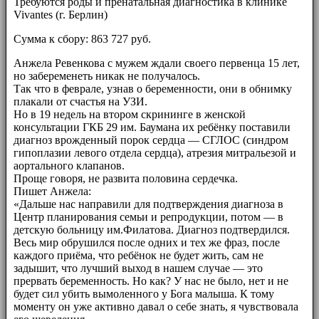
Требуются роды и пренатальная диагностика в клинике
Vivantes (г. Берлин)
Сумма к сбору: 863 727 руб.
Анжела Ревенкова с мужем ждали своего первенца 15 лет,
но забеременеть никак не получалось.
Так что в феврале, узнав о беременности, они в обнимку
плакали от счастья на УЗИ.
Но в 19 недель на втором скрининге в женской
консультации ГКБ 29 им. Баумана их ребёнку поставили
диагноз врожденный порок сердца — СГЛОС (синдром
гипоплазии левого отдела сердца), атрезия митральезой и
аортального клапанов.
Проще говоря, не развита половина сердечка.
Пишет Анжела:
«Дальше нас направили для подтверждения диагноза в
Центр планирования семьи и репродукции, потом — в
детскую больницу им.Филатова. Диагноз подтвердился.
Весь мир обрушился после одних и тех же фраз, после
каждого приёма, что ребёнок не будет жить, сам не
задышит, что лучший выход в нашем случае — это
прервать беременность. Но как? У нас не было, нет и не
будет сил убить вымоленного у Бога малыша. К тому
моменту он уже активно давал о себе знать, я чувствовала