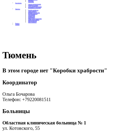
Контакты
Отделения
Как помочь
Сделать пожертвование
Подписка на добро
Стать волонтером фонда
Вечеринки со смыслом
Проекты
Коробка храбрости
Уроки Доброты
Юридическая помощь
Мамины радости
Автодобряки
Добрый торт
Добропробег
Няни особого назначения
Акция «Букет добра»
Фактор времени
Цветы доброты
Бизнесу
Отчеты
Тюмень
В этом городе нет "Коробки храбрости"
Координатор
Ольга Бочарова
Телефон: +79220081511
Больницы
Областная клиническая больница № 1
ул. Котовского, 55