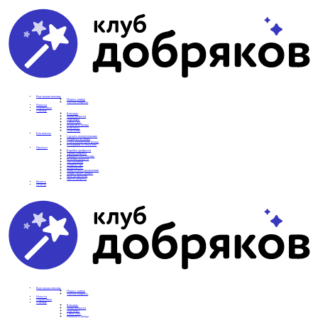
Вам нужна помощь
Подать заявку
Частые вопросы
Новости
Подопечные
О фонде
Команда
Наши ценности
Партнеры
СМИ о нас
Реквизиты фонда
Контакты
Отделения
Как помочь
Сделать пожертвование
Подписка на добро
Стать волонтером фонда
Вечеринки со смыслом
Проекты
Коробка храбрости
Уроки Доброты
Юридическая помощь
Мамины радости
Автодобряки
Добрый торт
Добропробег
Няни особого назначения
Акция «Букет добра»
Фактор времени
Цветы доброты
Бизнесу
Отчеты
Вам нужна помощь
Подать заявку
Частые вопросы
Новости
Подопечные
О фонде
Команда
Наши ценности
Партнеры
СМИ о нас
Реквизиты фонда