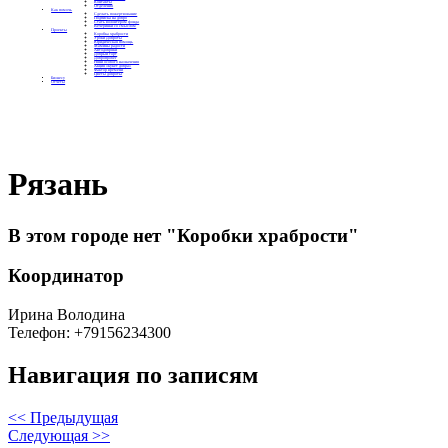
Контакты
Отделения
Как помочь
Сделать пожертвование
Подписка на добро
Стать волонтером фонда
Вечеринки со смыслом
Проекты
Коробка храбрости
Уроки Доброты
Юридическая помощь
Мамины радости
Автодобряки
Добрый торт
Добропробег
Няни особого назначения
Акция «Букет добра»
Фактор времени
Цветы доброты
Бизнесу
Отчеты
Рязань
В этом городе нет "Коробки храбрости"
Координатор
Ирина Володина
Телефон: +79156234300
Навигация по записям
<< Предыдущая
Следующая >>