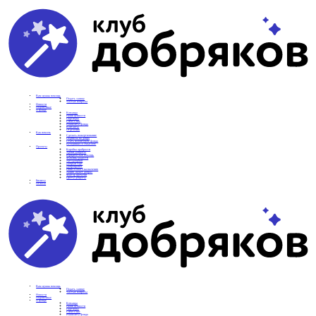
Вам нужна помощь
Подать заявку
Частые вопросы
Новости
Подопечные
О фонде
Команда
Наши ценности
Партнеры
СМИ о нас
Реквизиты фонда
Контакты
Отделения
Как помочь
Сделать пожертвование
Подписка на добро
Стать волонтером фонда
Вечеринки со смыслом
Проекты
Коробка храбрости
Уроки Доброты
Юридическая помощь
Мамины радости
Автодобряки
Добрый торт
Добропробег
Няни особого назначения
Акция «Букет добра»
Фактор времени
Цветы доброты
Бизнесу
Отчеты
Вам нужна помощь
Подать заявку
Частые вопросы
Новости
Подопечные
О фонде
Команда
Наши ценности
Партнеры
СМИ о нас
Реквизиты фонда