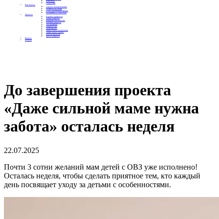
Контакты
Отделения
Как помочь
Сделать пожертвование
Подписка на добро
Стать волонтером фонда
Вечеринки со смыслом
Проекты
Коробка храбрости
Уроки Доброты
Юридическая помощь
Мамины радости
Автодобряки
Добрый торт
Добропробег
Няни особого назначения
Акция «Букет добра»
Фактор времени
Цветы доброты
Бизнесу
Отчеты
До завершения проекта
«Даже сильной маме нужна
забота» осталась неделя
22.07.2025
Почти 3 сотни желаний мам детей с ОВЗ уже исполнено!
Осталась неделя, чтобы сделать приятное тем, кто каждый
день посвящает уходу за детьми с особенностями.