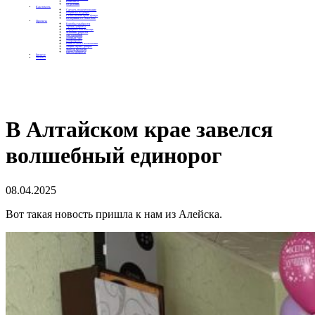
Контакты
Отделения
Как помочь
Сделать пожертвование
Подписка на добро
Стать волонтером фонда
Вечеринки со смыслом
Проекты
Коробка храбрости
Уроки Доброты
Юридическая помощь
Мамины радости
Автодобряки
Добрый торт
Добропробег
Няни особого назначения
Акция «Букет добра»
Фактор времени
Цветы доброты
Бизнесу
Отчеты
В Алтайском крае завелся
волшебный единорог
08.04.2025
Вот такая новость пришла к нам из Алейска.