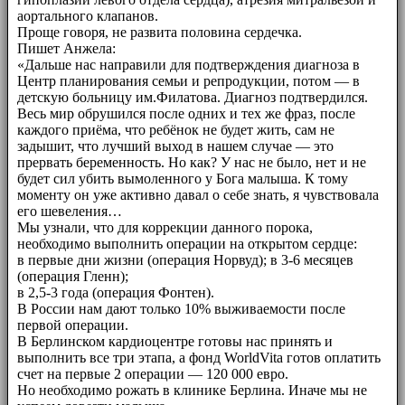
аортального клапанов.
Проще говоря, не развита половина сердечка.
Пишет Анжела:
«Дальше нас направили для подтверждения диагноза в
Центр планирования семьи и репродукции, потом — в
детскую больницу им.Филатова. Диагноз подтвердился.
Весь мир обрушился после одних и тех же фраз, после
каждого приёма, что ребёнок не будет жить, сам не
задышит, что лучший выход в нашем случае — это
прервать беременность. Но как? У нас не было, нет и не
будет сил убить вымоленного у Бога малыша. К тому
моменту он уже активно давал о себе знать, я чувствовала
его шевеления…
Мы узнали, что для коррекции данного порока,
необходимо выполнить операции на открытом сердце:
в первые дни жизни (операция Норвуд); в 3-6 месяцев
(операция Гленн);
в 2,5-3 года (операция Фонтен).
В России нам дают только 10% выживаемости после
первой операции.
В Берлинском кардиоцентре готовы нас принять и
выполнить все три этапа, а фонд WorldVita готов оплатить
счет на первые 2 операции — 120 000 евро.
Но необходимо рожать в клинике Берлина. Иначе мы не