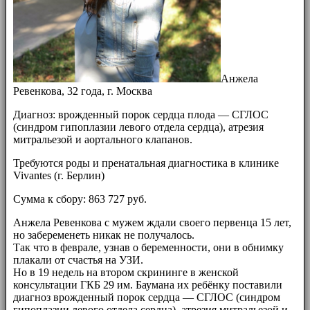
Анжела
Ревенкова, 32 года, г. Москва
Диагноз: врожденный порок сердца плода — СГЛОС
(синдром гипоплазии левого отдела сердца), атрезия
митральезой и аортального клапанов.
Требуются роды и пренатальная диагностика в клинике
Vivantes (г. Берлин)
Сумма к сбору: 863 727 руб.
Анжела Ревенкова с мужем ждали своего первенца 15 лет,
но забеременеть никак не получалось.
Так что в феврале, узнав о беременности, они в обнимку
плакали от счастья на УЗИ.
Но в 19 недель на втором скрининге в женской
консультации ГКБ 29 им. Баумана их ребёнку поставили
диагноз врожденный порок сердца — СГЛОС (синдром
гипоплазии левого отдела сердца), атрезия митральезой и