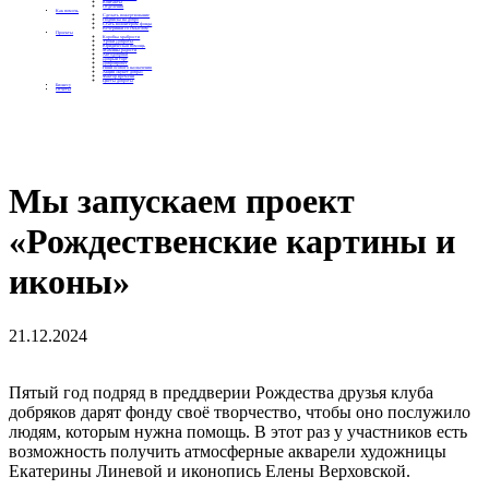
Контакты
Отделения
Как помочь
Сделать пожертвование
Подписка на добро
Стать волонтером фонда
Вечеринки со смыслом
Проекты
Коробка храбрости
Уроки Доброты
Юридическая помощь
Мамины радости
Автодобряки
Добрый торт
Добропробег
Няни особого назначения
Акция «Букет добра»
Фактор времени
Цветы доброты
Бизнесу
Отчеты
Мы запускаем проект
«Рождественские картины и
иконы»
21.12.2024
Пятый год подряд в преддверии Рождества друзья клуба
добряков дарят фонду своё творчество, чтобы оно послужило
людям, которым нужна помощь. В этот раз у участников есть
возможность получить атмосферные акварели художницы
Екатерины Линевой и иконопись Елены Верховской.