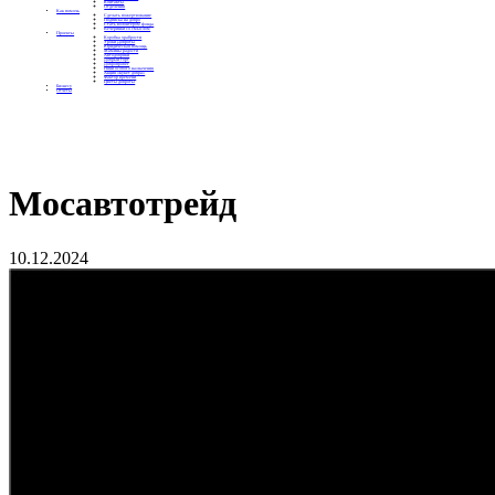
Контакты
Отделения
Как помочь
Сделать пожертвование
Подписка на добро
Стать волонтером фонда
Вечеринки со смыслом
Проекты
Коробка храбрости
Уроки Доброты
Юридическая помощь
Мамины радости
Автодобряки
Добрый торт
Добропробег
Няни особого назначения
Акция «Букет добра»
Фактор времени
Цветы доброты
Бизнесу
Отчеты
Мосавтотрейд
10.12.2024