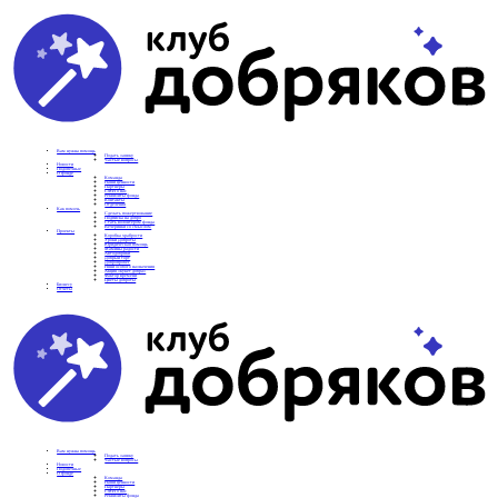
Вам нужна помощь
Подать заявку
Частые вопросы
Новости
Подопечные
О фонде
Команда
Наши ценности
Партнеры
СМИ о нас
Реквизиты фонда
Контакты
Отделения
Как помочь
Сделать пожертвование
Подписка на добро
Стать волонтером фонда
Вечеринки со смыслом
Проекты
Коробка храбрости
Уроки Доброты
Юридическая помощь
Мамины радости
Автодобряки
Добрый торт
Добропробег
Няни особого назначения
Акция «Букет добра»
Фактор времени
Цветы доброты
Бизнесу
Отчеты
Вам нужна помощь
Подать заявку
Частые вопросы
Новости
Подопечные
О фонде
Команда
Наши ценности
Партнеры
СМИ о нас
Реквизиты фонда