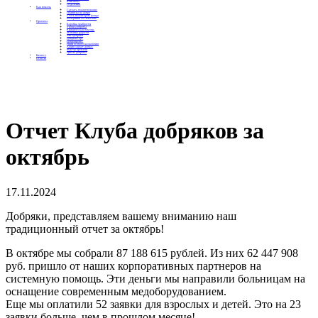
Контакты
Отделения
Как помочь
Сделать пожертвование
Подписка на добро
Стать волонтером фонда
Вечеринки со смыслом
Проекты
Коробка храбрости
Уроки Доброты
Юридическая помощь
Мамины радости
Автодобряки
Добрый торт
Добропробег
Няни особого назначения
Акция «Букет добра»
Фактор времени
Цветы доброты
Бизнесу
Отчеты
Отчет Клуба добряков за
октябрь
17.11.2024
Добряки, представляем вашему вниманию наш
традиционный отчет за октябрь!
В октябре мы собрали 87 188 615 рублей. Из них 62 447 908
руб. пришло от наших корпоративных партнеров на
системную помощь. Эти деньги мы направили больницам на
оснащение современным медоборудованием.
Еще мы оплатили 52 заявки для взрослых и детей. Это на 23
заявки больше, чем в прошлом месяце!