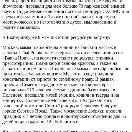
Очень радостные новости из Томска: партнер «Beautytoday
showroom» передали для мам больше 70 пар женской зимней
обуви. Подопечные отделения посетили концерт CAGMO при
свечах в филармонии. Также они побывали в цирке, на
мастер-классах по изготовлению духов, мыловарению и
работе с мозаикой.
В Екатеринбурге 8 мам посетили ресурсную встречу.
Москва: мамы и волонтеры ходили на тайский массаж в
салоны «Thai Point», на мастер-классы по свечеванию в сеть
«Banka Home», на косметические процедуры, стрижки,
прессотерапию и маникюр в салоны красоты, а также на
флоатинг и перманент. Подопечные мамы в октябре побывали
на интеллектуальном квизе и Музлото, а еще получили
консультации от юриста по семейному праву. В рамках
проекта «Семейные радости» московские волонтеры
порадовали 219 человек: семьи ездили на базу отдыха в
Поленово, посещали музей эмоций, ходили в театры и на
концерты. Подопечные Московского и Астраханского
отделений посетили Свято-Троицкую Сергиеву Лавру в
городе Сергиев Посад. Также московские добряки провели
праздник к 7-летию фонда и волонтерского отделения для 55
детей в пространстве 122 библиотеки.
Вот такие октябрьские итоги добряковских дел. Спасибо за то,