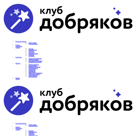
Вам нужна помощь
Подать заявку
Частые вопросы
Новости
Подопечные
О фонде
Команда
Наши ценности
Партнеры
СМИ о нас
Реквизиты фонда
Контакты
Отделения
Как помочь
Сделать пожертвование
Подписка на добро
Стать волонтером фонда
Вечеринки со смыслом
Проекты
Коробка храбрости
Уроки Доброты
Юридическая помощь
Мамины радости
Автодобряки
Добрый торт
Добропробег
Няни особого назначения
Акция «Букет добра»
Фактор времени
Цветы доброты
Бизнесу
Отчеты
Вам нужна помощь
Подать заявку
Частые вопросы
Новости
Подопечные
О фонде
Команда
Наши ценности
Партнеры
СМИ о нас
Реквизиты фонда