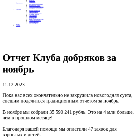
Контакты
Отделения
Как помочь
Сделать пожертвование
Подписка на добро
Стать волонтером фонда
Вечеринки со смыслом
Проекты
Коробка храбрости
Уроки Доброты
Юридическая помощь
Мамины радости
Автодобряки
Добрый торт
Добропробег
Няни особого назначения
Акция «Букет добра»
Фактор времени
Цветы доброты
Бизнесу
Отчеты
Отчет Клуба добряков за
ноябрь
11.12.2023
Пока нас всех окончательно не закружила новогодняя суета,
спешим поделиться традиционным отчетом за ноябрь.
В ноябре мы собрали 35 590 241 рубль. Это на 4 млн больше,
чем в прошлом месяце!
Благодаря вашей помощи мы оплатили 47 заявок для
взрослых и детей.