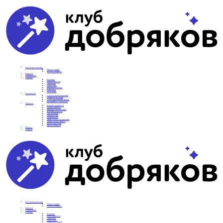
Вам нужна помощь
Подать заявку
Частые вопросы
Новости
Подопечные
О фонде
Команда
Наши ценности
Партнеры
СМИ о нас
Реквизиты фонда
Контакты
Отделения
Как помочь
Сделать пожертвование
Подписка на добро
Стать волонтером фонда
Вечеринки со смыслом
Проекты
Коробка храбрости
Уроки Доброты
Юридическая помощь
Мамины радости
Автодобряки
Добрый торт
Добропробег
Няни особого назначения
Акция «Букет добра»
Фактор времени
Цветы доброты
Бизнесу
Отчеты
Вам нужна помощь
Подать заявку
Частые вопросы
Новости
Подопечные
О фонде
Команда
Наши ценности
Партнеры
СМИ о нас
Реквизиты фонда