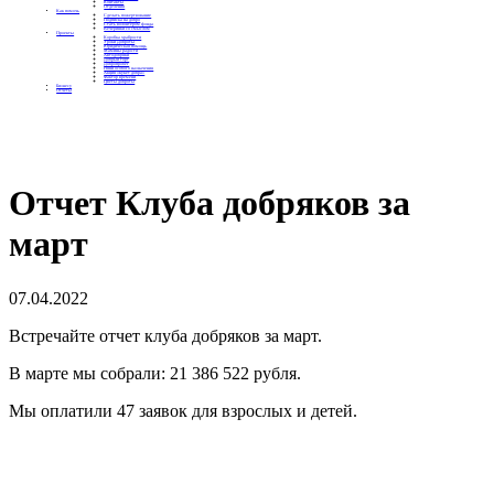
Контакты
Отделения
Как помочь
Сделать пожертвование
Подписка на добро
Стать волонтером фонда
Вечеринки со смыслом
Проекты
Коробка храбрости
Уроки Доброты
Юридическая помощь
Мамины радости
Автодобряки
Добрый торт
Добропробег
Няни особого назначения
Акция «Букет добра»
Фактор времени
Цветы доброты
Бизнесу
Отчеты
Отчет Клуба добряков за
март
07.04.2022
Встречайте отчет клуба добряков за март.
В марте мы собрали:
21 386 522 рубля.
Мы оплатили 47 заявок для взрослых и детей.