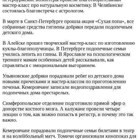
мастер-класс про натуральную косметику. В Челябинске
состоялась благовстреча с астрологом.
В марте в Санкт-Петербурге прошла акция «Сухая попа», все
собранные средства гигиены добряки передали подопечным
детского дома.
В Алейске прошел творческий мастер-класс по изготовлению
куклы-благополучницы. В Петербурге подопечные семьи
учились лепить из глины. В Ярославле на психологическом
тренинге мамам особенных детей рассказывали, как
справляться с эмоциональным выгоранием.
Ульяновские добряки порадовали ребят из детского дома
новыми прическами и мастер-классом по приготовлению
печенья. Кемеровчане записали видеопоздравления для
подопечных дома престарелых.
Симферопольское отделение подготовило прямой эфир о
донорстве костного мозга. А калужане провели четыре
лекции о том, как можно попасть в регистр, и почему это так
важно.
Кемеровчане порадовали подопечные семьи билетами в театр
и на волейбольный матч. Томичи организовали кинопоказ для