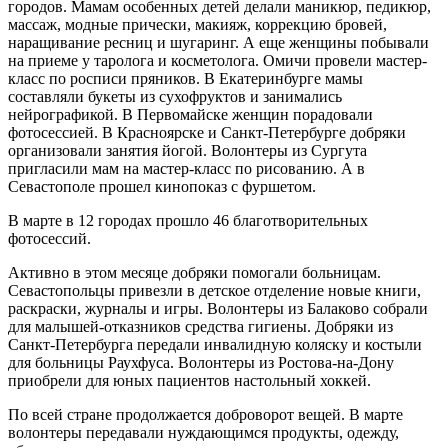
городов. Мамам особенных детей делали маникюр, педикюр,
массаж, модные прически, макияж, коррекцию бровей,
наращивание ресниц и шугаринг. А еще женщины побывали
на приеме у таролога и косметолога. Омичи провели мастер-
класс по росписи пряников. В Екатеринбурге мамы
составляли букеты из сухофруктов и занимались
нейрографикой. В Первомайске женщин порадовали
фотосессией. В Красноярске и Санкт-Петербурге добряки
организовали занятия йогой. Волонтеры из Сургута
пригласили мам на мастер-класс по рисованию. А в
Севастополе прошел кинопоказ с фуршетом.
В марте в 12 городах прошло 46 благотворительных
фотосессий.
Активно в этом месяце добряки помогали больницам.
Севастопольцы привезли в детское отделение новые книги,
раскраски, журналы и игры. Волонтеры из Балаково собрали
для малышей-отказников средства гигиены. Добряки из
Санкт-Петербурга передали инвалидную коляску и костыли
для больницы Раухфуса. Волонтеры из Ростова-на-Дону
приобрели для юных пациентов настольный хоккей.
По всей стране продолжается доброворот вещей. В марте
волонтеры передавали нуждающимся продукты, одежду,