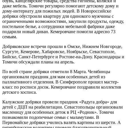
обувь, канцелярские товары, средства гигиены, коляски и
даже мебель. Томичи регулярно помогают детскому дому и
дому-интернату для пожилых людей. В Новороссийске
добряки обустроили квартиру для одинокого мужчины с
ограниченными возможностями, закупили продукты, одежду,
постельное белье, а сотрудники мебельной фабрики даже
подарили новый диван. Кемеровчане помогли адресно 73
семьям.
Добряковские встречи прошли в Омске, Нижнем Новгороде,
Сургуте, Кемерове, Хабаровске, Ноябрьске, Севастополе,
Бийске, Санкт-Петербурге и Ростове-на-Дону. Краснодарцы и
Томичи обсуждали планы на апрель.
По всей стране добряки отметили 8 Марта. Челябинцы
организовали праздник для мам особенных детей из
паллиативного отделения. В Симферополе прошел мастер-
класс по росписи досок. Кемеровчане поздравили коллектив
детского хосписа.
Калужские добряки провели праздник «Радуга добра» для
детей с ДЦП на реабилитации. Севастопольцы организовали
масленицу для особенных деток в РЦ «Родник». Томичи
познакомили подопечные семьи с маламутами. В
Первомайске добряки учились валять картины из шерсти. А
петербуржские волонтеры провели благотворительный