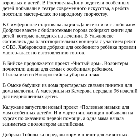
взрослых и детей. В Ростове-на-Дону родители особенных
детей побывали в театре современного искусства, а ребята
посетили мастер-класс по народному творчеству.
В Симферополе стартовала акция «Дарите книги с любовью».
Добряки вместе с библиотеками города собирают книги для
детей, которые находятся на лечении. В Ульяновске
состоялись два благотворительных концерта с участием ребят
с ОВЗ. Хабаровские добряки для особенного ребёнка провели
мастер-класс по изготовлению тортов.
В Бийске продолжается проект «Чистый дом». Волонтеры
почистили диван для семьи с особенным ребенком.
Школьники из Новороссийска убирали пляж.
В Омске бабушки из дома престарелых связали пинетки для
дома малютки. А мастерицы из Кемерова передали 96 изделий
для недоношенных детей.
Калужане запустили новый проект «Полезные навыки для
мам особенных детей». И в марте пять женщин побывали на
курсах по оказанию первой помощи, а одна мама начала
заниматься с волонтером английским.
Добряки Тобольска передали корм в приют для животных.