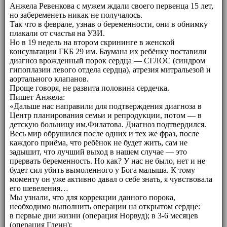
Анжела Ревенкова с мужем ждали своего первенца 15 лет,
но забеременеть никак не получалось.
Так что в феврале, узнав о беременности, они в обнимку
плакали от счастья на УЗИ.
Но в 19 недель на втором скрининге в женской
консультации ГКБ 29 им. Баумана их ребёнку поставили
диагноз врожденный порок сердца — СГЛОС (синдром
гипоплазии левого отдела сердца), атрезия митральезой и
аортального клапанов.
Проще говоря, не развита половина сердечка.
Пишет Анжела:
«Дальше нас направили для подтверждения диагноза в
Центр планирования семьи и репродукции, потом — в
детскую больницу им.Филатова. Диагноз подтвердился.
Весь мир обрушился после одних и тех же фраз, после
каждого приёма, что ребёнок не будет жить, сам не
задышит, что лучший выход в нашем случае — это
прервать беременность. Но как? У нас не было, нет и не
будет сил убить вымоленного у Бога малыша. К тому
моменту он уже активно давал о себе знать, я чувствовала
его шевеления…
Мы узнали, что для коррекции данного порока,
необходимо выполнить операции на открытом сердце:
в первые дни жизни (операция Норвуд); в 3-6 месяцев
(операция Гленн);