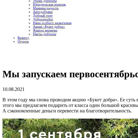
Уроки Доброты
Юридическая помощь
Мамины радости
Автодобряки
Добрый торт
Добропробег
Няни особого назначения
Акция «Букет добра»
Фактор времени
Цветы доброты
Бизнесу
Отчеты
Мы запускаем первосентябрь
10.08.2021
В этом году мы снова проводим акцию «Букет добра». Ее суть в
этого мы предлагаем подарить от класса один большой красивы
А сэкономленные деньги перевести на благотворительность.