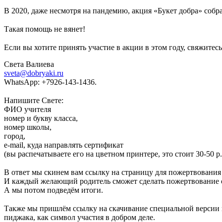
⠀
В 2020, даже несмотря на пандемию, акция «Букет добра» собрал
⠀
Такая помощь не вянет
!
⠀
Если вы хотите принять участие в акции в этом году, свяжитес
Света Валиева
sveta@dobryaki.ru
WhatsApp: +7926-143-1436.
⠀
Напишите Свете:
ФИО учителя
номер и букву класса,
номер школы,
город,
e-mail, куда направлять сертификат
(вы распечатываете его на цветном принтере, это стоит 30-50 р.
⠀
В ответ мы скинем вам ссылку на страницу для пожертвования
И каждый желающий родитель сможет сделать пожертвование о
А мы потом подведём итоги.
⠀
Также мы пришлём ссылку на скачивание специальной версии н
пиджака, как символ участия в добром деле
.