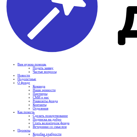
Вам нужна помощь
Подать заявку
Частые вопросы
Новости
Подопечные
О фонде
Команда
Наши ценности
Партнеры
СМИ о нас
Реквизиты фонда
Контакты
Отделения
Как помочь
Сделать пожертвование
Подписка на добро
Стать волонтером фонда
Вечеринки со смыслом
Проекты
Коробка храбрости