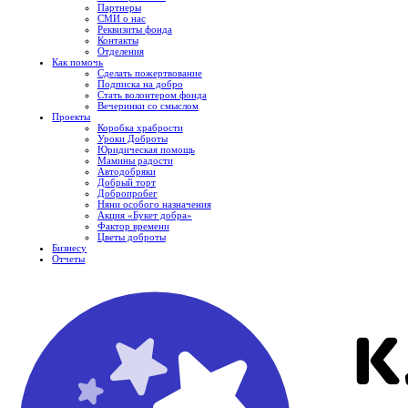
Партнеры
СМИ о нас
Реквизиты фонда
Контакты
Отделения
Как помочь
Сделать пожертвование
Подписка на добро
Стать волонтером фонда
Вечеринки со смыслом
Проекты
Коробка храбрости
Уроки Доброты
Юридическая помощь
Мамины радости
Автодобряки
Добрый торт
Добропробег
Няни особого назначения
Акция «Букет добра»
Фактор времени
Цветы доброты
Бизнесу
Отчеты