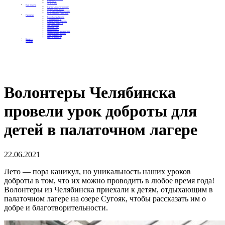
Контакты
Отделения
Как помочь
Сделать пожертвование
Подписка на добро
Стать волонтером фонда
Вечеринки со смыслом
Проекты
Коробка храбрости
Уроки Доброты
Юридическая помощь
Мамины радости
Автодобряки
Добрый торт
Добропробег
Няни особого назначения
Акция «Букет добра»
Фактор времени
Цветы доброты
Бизнесу
Отчеты
Волонтеры Челябинска
провели урок доброты для
детей в палаточном лагере
22.06.2021
Лето — пора каникул, но уникальность наших уроков
доброты в том, что их можно проводить в любое время года!
Волонтеры из Челябинска приехали к детям, отдыхающим в
палаточном лагере на озере Сугояк, чтобы рассказать им о
добре и благотворительности.