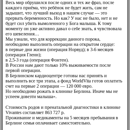
Весь мир обрушился после одних и тех же фраз, после
каждого приёма, что ребёнок не будет жить, сам не
задышит, что лучший выход в нашем случае — это
прервать беременность. Но как? У нас не было, нет и не
будет сил убить вымоленного у Бога малыша. К тому
моменту он уже активно давал о себе знать, я чувствовала
его шевеления…
Мы узнали, что для коррекции данного порока,
необходимо выполнить операции на открытом сердце:
в первые дни жизни (операция Норвуд); в 3-6 месяцев
(операция Гленн);
в 2,5-3 года (операция Фонтен).
В России нам дают только 10% выживаемости после
первой операции.
В Берлинском кардиоцентре готовы нас принять и
выполнить все три этапа, а фонд WorldVita готов оплатить
счет на первые 2 операции — 120 000 евро.
Но необходимо рожать в клинике Берлина. Иначе мы не
успеем довезти малыша».
⠀⠀
Стоимость родов и пренатальной диагностики в клинике
Vivantes составляет 863 727 р.
Проживание и медикаменты на 5 месяцев пребывания в
Берлине семья оплачивает самостоятельно.