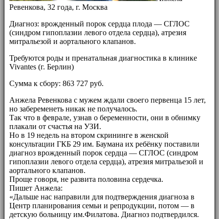
Ревенкова, 32 года, г. Москва
Диагноз: врожденный порок сердца плода — СГЛОС
(синдром гипоплазии левого отдела сердца), атрезия
митральезой и аортального клапанов.
Требуются роды и пренатальная диагностика в клинике
Vivantes (г. Берлин)
Сумма к сбору: 863 727 руб.
Анжела Ревенкова с мужем ждали своего первенца 15 лет,
но забеременеть никак не получалось.
Так что в феврале, узнав о беременности, они в обнимку
плакали от счастья на УЗИ.
Но в 19 недель на втором скрининге в женской
консультации ГКБ 29 им. Баумана их ребёнку поставили
диагноз врожденный порок сердца — СГЛОС (синдром
гипоплазии левого отдела сердца), атрезия митральезой и
аортального клапанов.
Проще говоря, не развита половина сердечка.
Пишет Анжела:
«Дальше нас направили для подтверждения диагноза в
Центр планирования семьи и репродукции, потом — в
детскую больницу им.Филатова. Диагноз подтвердился.