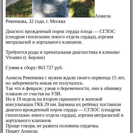
Анжела
Ревенкова, 32 года, г. Москва
Диагноз: врожденный порок сердца плода — СГЛОС
(синдром гипоплазии левого отдела сердца), атрезия
митральезой и аортального клапанов.
Требуются роды и пренатальная диагностика в клинике
Vivantes (г. Берлин)
Сумма к сбору: 863 727 руб.
Анжела Ревенкова с мужем ждали своего первенца 15 лет,
но забеременеть никак не получалось.
Так что в феврале, узнав о беременности, они в обнимку
плакали от счастья на УЗИ.
Но в 19 недель на втором скрининге в женской
консультации ГКБ 29 им. Баумана их ребёнку поставили
диагноз врожденный порок сердца — СГЛОС (синдром
гипоплазии левого отдела сердца), атрезия митральезой и
аортального клапанов.
Проще говоря, не развита половина сердечка.
Пишет Анжела: