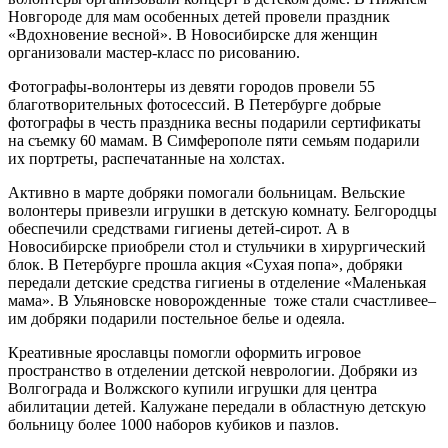
Новгороде для мам особенных детей провели праздник
«Вдохновение весной». В Новосибирске для женщин
организовали мастер-класс по рисованию.
Фотографы-волонтеры из девяти городов провели 55
благотворительных фотосессий. В Петербурге добрые
фотографы в честь праздника весны подарили сертификаты
на съемку 60 мамам. В Симферополе пяти семьям подарили
их портреты, распечатанные на холстах.
Активно в марте добряки помогали больницам. Вельские
волонтеры привезли игрушки в детскую комнату. Белгородцы
обеспечили средствами гигиены детей-сирот. А в
Новосибирске приобрели стол и стульчики в хирургический
блок. В Петербурге прошла акция «Сухая попа», добряки
передали детские средства гигиены в отделение «Маленькая
мама». В Ульяновске новорожденные тоже стали счастливее–
им добряки подарили постельное белье и одеяла.
Креативные ярославцы помогли оформить игровое
пространство в отделении детской неврологии. Добряки из
Волгограда и Волжского купили игрушки для центра
абилитации детей. Калужане передали в областную детскую
больницу более 1000 наборов кубиков и пазлов.