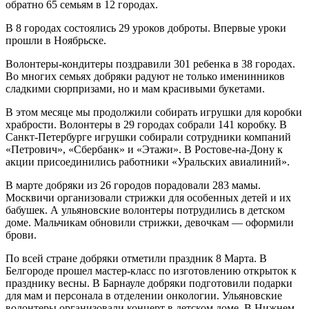
обратно 65 семьям в 12 городах.
В 8 городах состоялись 29 уроков доброты. Впервые уроки
прошли в Ноябрьске.
Волонтеры-кондитеры поздравили 301 ребенка в 38 городах.
Во многих семьях добряки радуют не только именинников
сладкими сюрпризами, но и мам красивыми букетами.
В этом месяце мы продолжили собирать игрушки для коробки
храбрости. Волонтеры в 29 городах собрали 141 коробку. В
Санкт-Петербурге игрушки собирали сотрудники компаний
«Петрович», «Сбербанк» и «Этажи». В Ростове-на-Дону к
акции присоединились работники «Уральских авиалиний».
В марте добряки из 26 городов порадовали 283 мамы.
Москвичи организовали стрижки для особенных детей и их
бабушек. А ульяновские волонтеры потрудились в детском
доме. Мальчикам обновили стрижки, девочкам — оформили
брови.
По всей стране добряки отметили праздник 8 Марта. В
Белгороде прошел мастер-класс по изготовлению открыток к
празднику весны. В Барнауле добряки подготовили подарки
для мам и персонала в отделении онкологии. Ульяновские
волонтеры организовали концерт в детском доме. В Нижнем