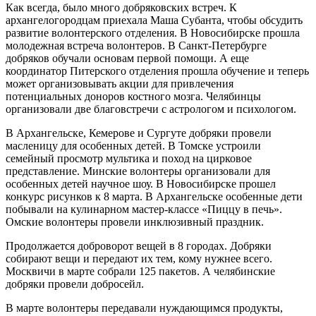
Как всегда, было много добряковских встреч. К
архангелогородцам приехала Маша Субанта, чтобы обсудить
развитие волонтерского отделения. В Новосибирске прошла
молодежная встреча волонтеров. В Санкт-Петербурге
добряков обучали основам первой помощи. А еще
координатор Питерского отделения прошла обучение и теперь
может организовывать акции для привлечения
потенциальных доноров костного мозга. Челябинцы
организовали две благовстречи с астрологом и психологом.
В Архангельске, Кемерове и Сургуте добряки провели
масленицу для особенных детей. В Томске устроили
семейный просмотр мультика и поход на цирковое
представление. Минские волонтеры организовали для
особенных детей научное шоу. В Новосибирске прошел
конкурс рисунков к 8 марта. В Архангельске особенные дети
побывали на кулинарном мастер-классе «Пиццу в печь».
Омские волонтеры провели инклюзивный праздник.
Продолжается доброворот вещей в 8 городах. Добряки
собирают вещи и передают их тем, кому нужнее всего.
Москвичи в марте собрали 125 пакетов. А челябинские
добряки провели добросейл.
В марте волонтеры передавали нуждающимся продукты,