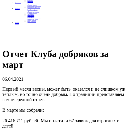
Контакты
Отделения
Как помочь
Сделать пожертвование
Подписка на добро
Стать волонтером фонда
Вечеринки со смыслом
Проекты
Коробка храбрости
Уроки Доброты
Юридическая помощь
Мамины радости
Автодобряки
Добрый торт
Добропробег
Няни особого назначения
Акция «Букет добра»
Фактор времени
Цветы доброты
Бизнесу
Отчеты
Отчет Клуба добряков за
март
06.04.2021
Первый месяц весны, может быть, оказался и не слишком уж
теплым, но точно очень добрым. По традиции представляем
вам очередной отчет.
В марте мы собрали:
26 416 711 рублей. Мы оплатили 67 заявок для взрослых и
детей.