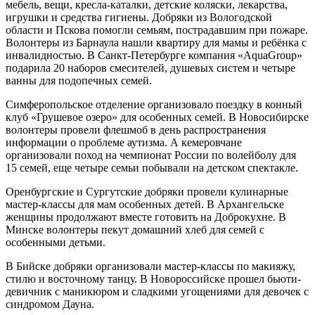
мебель, вещи, кресла-каталки, детские коляски, лекарства,
игрушки и средства гигиены. Добряки из Вологодской
области и Пскова помогли семьям, пострадавшим при пожаре.
Волонтеры из Барнаула нашли квартиру для мамы и ребёнка с
инвалидностью. В Санкт-Петербурге компания «AquaGroup»
подарила 20 наборов смесителей, душевых систем и четыре
ванны для подопечных семей.
Симферопольское отделение организовало поездку в конный
клуб «Грушевое озеро» для особенных семей. В Новосибирске
волонтеры провели флешмоб в день распространения
информации о проблеме аутизма. А кемеровчане
организовали поход на чемпионат России по волейболу для
15 семей, еще четыре семьи побывали на детском спектакле.
Оренбургские и Сургутские добряки провели кулинарные
мастер-классы для мам особенных детей. В Архангельске
женщины продолжают вместе готовить на Доброкухне. В
Минске волонтеры пекут домашний хлеб для семей с
особенными детьми.
В Бийске добряки организовали мастер-классы по макияжу,
стилю и восточному танцу. В Новороссийске прошел бьюти-
девичник с маникюром и сладкими угощениями для девочек с
синдромом Дауна.