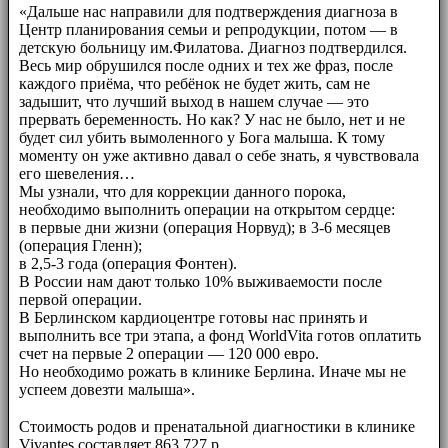
«Дальше нас направили для подтверждения диагноза в
Центр планирования семьи и репродукции, потом — в
детскую больницу им.Филатова. Диагноз подтвердился.
Весь мир обрушился после одних и тех же фраз, после
каждого приёма, что ребёнок не будет жить, сам не
задышит, что лучший выход в нашем случае — это
прервать беременность. Но как? У нас не было, нет и не
будет сил убить вымоленного у Бога малыша. К тому
моменту он уже активно давал о себе знать, я чувствовала
его шевеления…
Мы узнали, что для коррекции данного порока,
необходимо выполнить операции на открытом сердце:
в первые дни жизни (операция Норвуд); в 3-6 месяцев
(операция Гленн);
в 2,5-3 года (операция Фонтен).
В России нам дают только 10% выживаемости после
первой операции.
В Берлинском кардиоцентре готовы нас принять и
выполнить все три этапа, а фонд WorldVita готов оплатить
счет на первые 2 операции — 120 000 евро.
Но необходимо рожать в клинике Берлина. Иначе мы не
успеем довезти малыша».
⠀⠀
Стоимость родов и пренатальной диагностики в клинике
Vivantes составляет 863 727 р.