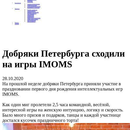
Контакты
Отделения
Как помочь
Сделать пожертвование
Подписка на добро
Стать волонтером фонда
Вечеринки со смыслом
Проекты
Коробка храбрости
Уроки Доброты
Юридическая помощь
Мамины радости
Автодобряки
Добрый торт
Добропробег
Няни особого назначения
Акция «Букет добра»
Фактор времени
Цветы доброты
Бизнесу
Отчеты
Добряки Петербурга сходили
на игры IMOMS
28.10.2020
На прошлой неделе добряки Петербурга приняли участие в
праздновании первого дня рождения интеллектуальных игр
IMOMS.
Как один миг пролетели 2,5 часа командной, весёлой,
интересной игры на женскую интуицию, логику и скорость.
Было много призов и подарков, танцы и каждой участнице
достался кусочек праздничного торта!