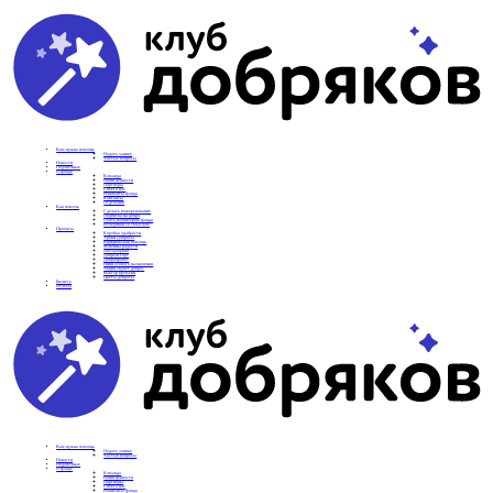
Вам нужна помощь
Подать заявку
Частые вопросы
Новости
Подопечные
О фонде
Команда
Наши ценности
Партнеры
СМИ о нас
Реквизиты фонда
Контакты
Отделения
Как помочь
Сделать пожертвование
Подписка на добро
Стать волонтером фонда
Вечеринки со смыслом
Проекты
Коробка храбрости
Уроки Доброты
Юридическая помощь
Мамины радости
Автодобряки
Добрый торт
Добропробег
Няни особого назначения
Акция «Букет добра»
Фактор времени
Цветы доброты
Бизнесу
Отчеты
Вам нужна помощь
Подать заявку
Частые вопросы
Новости
Подопечные
О фонде
Команда
Наши ценности
Партнеры
СМИ о нас
Реквизиты фонда