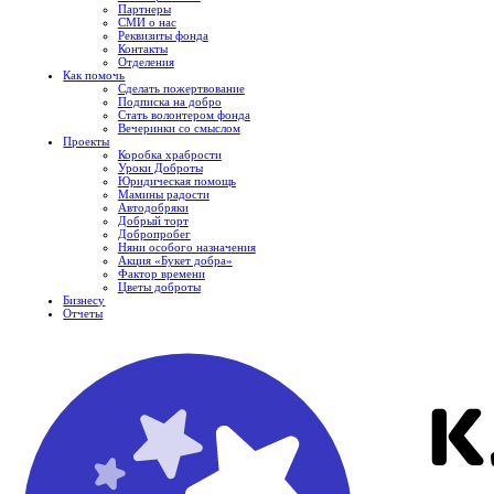
Партнеры
СМИ о нас
Реквизиты фонда
Контакты
Отделения
Как помочь
Сделать пожертвование
Подписка на добро
Стать волонтером фонда
Вечеринки со смыслом
Проекты
Коробка храбрости
Уроки Доброты
Юридическая помощь
Мамины радости
Автодобряки
Добрый торт
Добропробег
Няни особого назначения
Акция «Букет добра»
Фактор времени
Цветы доброты
Бизнесу
Отчеты