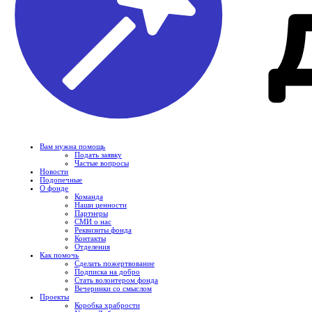
Вам нужна помощь
Подать заявку
Частые вопросы
Новости
Подопечные
О фонде
Команда
Наши ценности
Партнеры
СМИ о нас
Реквизиты фонда
Контакты
Отделения
Как помочь
Сделать пожертвование
Подписка на добро
Стать волонтером фонда
Вечеринки со смыслом
Проекты
Коробка храбрости