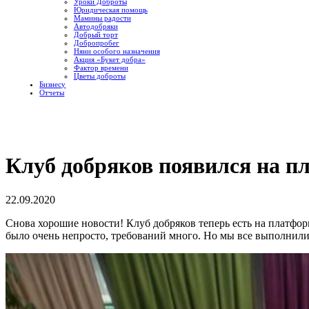
Уроки Доброты
Юридическая помощь
Мамины радости
Автодобряки
Добрый торт
Добропробег
Няни особого назначения
Акция «Букет добра»
Фактор времени
Цветы доброты
Бизнесу
Отчеты
Клуб добряков появился на 
22.09.2020
Снова хорошие новости! Клуб добряков теперь есть на платфор
было очень непросто, требований много. Но мы все выполнили