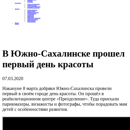
Контакты
Отделения
Как помочь
Сделать пожертвование
Подписка на добро
Стать волонтером фонда
Вечеринки со смыслом
Проекты
Коробка храбрости
Уроки Доброты
Юридическая помощь
Мамины радости
Автодобряки
Добрый торт
Добропробег
Няни особого назначения
Акция «Букет добра»
Фактор времени
Цветы доброты
Бизнесу
Отчеты
В Южно-Сахалинске прошел
первый день красоты
07.03.2020
Накануне 8 марта добряки Южно-Сахалинска провели
первый в своём городе день красоты. Он прошёл в
реабилитационном центре «Преодоление». Туда приехали
парикмахеры, визажисты и фотографы, чтобы порадовать мам
детей с особенностями развития.