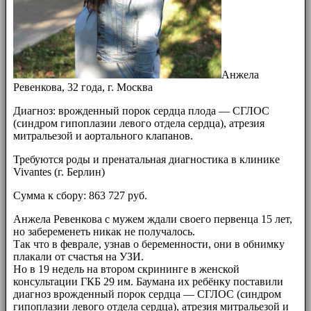
Анжела
Ревенкова, 32 года, г. Москва
Диагноз: врожденный порок сердца плода — СГЛОС
(синдром гипоплазии левого отдела сердца), атрезия
митральезой и аортального клапанов.
Требуются роды и пренатальная диагностика в клинике
Vivantes (г. Берлин)
Сумма к сбору: 863 727 руб.
Анжела Ревенкова с мужем ждали своего первенца 15 лет,
но забеременеть никак не получалось.
Так что в феврале, узнав о беременности, они в обнимку
плакали от счастья на УЗИ.
Но в 19 недель на втором скрининге в женской
консультации ГКБ 29 им. Баумана их ребёнку поставили
диагноз врожденный порок сердца — СГЛОС (синдром
гипоплазии левого отдела сердца), атрезия митральезой и