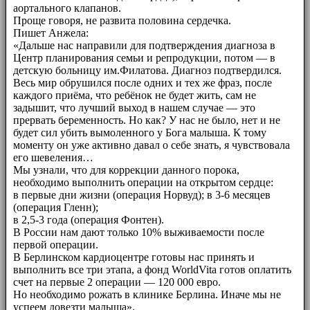
аортального клапанов.
Проще говоря, не развита половина сердечка.
Пишет Анжела:
«Дальше нас направили для подтверждения диагноза в
Центр планирования семьи и репродукции, потом — в
детскую больницу им.Филатова. Диагноз подтвердился.
Весь мир обрушился после одних и тех же фраз, после
каждого приёма, что ребёнок не будет жить, сам не
задышит, что лучший выход в нашем случае — это
прервать беременность. Но как? У нас не было, нет и не
будет сил убить вымоленного у Бога малыша. К тому
моменту он уже активно давал о себе знать, я чувствовала
его шевеления…
Мы узнали, что для коррекции данного порока,
необходимо выполнить операции на открытом сердце:
в первые дни жизни (операция Норвуд); в 3-6 месяцев
(операция Гленн);
в 2,5-3 года (операция Фонтен).
В России нам дают только 10% выживаемости после
первой операции.
В Берлинском кардиоцентре готовы нас принять и
выполнить все три этапа, а фонд WorldVita готов оплатить
счет на первые 2 операции — 120 000 евро.
Но необходимо рожать в клинике Берлина. Иначе мы не
успеем довезти малыша».