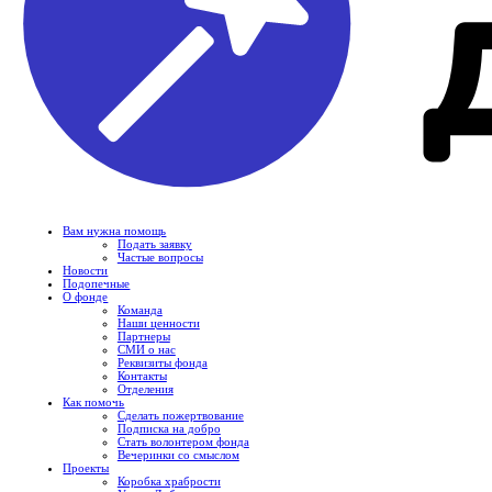
Вам нужна помощь
Подать заявку
Частые вопросы
Новости
Подопечные
О фонде
Команда
Наши ценности
Партнеры
СМИ о нас
Реквизиты фонда
Контакты
Отделения
Как помочь
Сделать пожертвование
Подписка на добро
Стать волонтером фонда
Вечеринки со смыслом
Проекты
Коробка храбрости