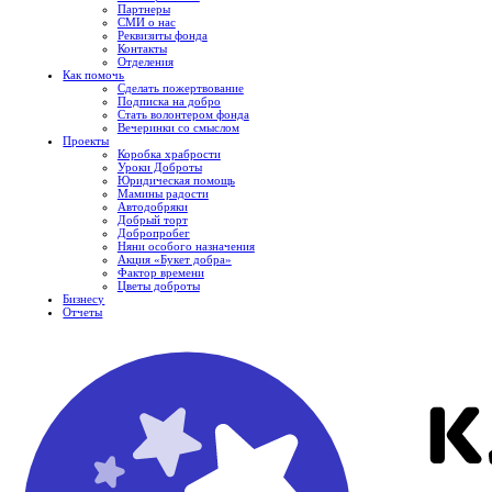
Партнеры
СМИ о нас
Реквизиты фонда
Контакты
Отделения
Как помочь
Сделать пожертвование
Подписка на добро
Стать волонтером фонда
Вечеринки со смыслом
Проекты
Коробка храбрости
Уроки Доброты
Юридическая помощь
Мамины радости
Автодобряки
Добрый торт
Добропробег
Няни особого назначения
Акция «Букет добра»
Фактор времени
Цветы доброты
Бизнесу
Отчеты