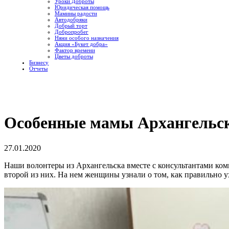
Уроки Доброты
Юридическая помощь
Мамины радости
Автодобряки
Добрый торт
Добропробег
Няни особого назначения
Акция «Букет добра»
Фактор времени
Цветы доброты
Бизнесу
Отчеты
Особенные мамы Архангельска
27.01.2020
Наши волонтеры из Архангельска вместе с консультантами ком
второй из них. На нем женщины узнали о том, как правильно у