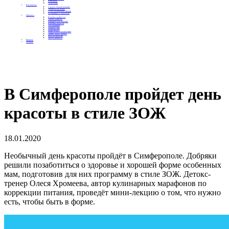
Контакты
Отделения
Как помочь
Сделать пожертвование
Подписка на добро
Стать волонтером фонда
Вечеринки со смыслом
Проекты
Коробка храбрости
Уроки Доброты
Юридическая помощь
Мамины радости
Автодобряки
Добрый торт
Добропробег
Няни особого назначения
Акция «Букет добра»
Фактор времени
Цветы доброты
Бизнесу
Отчеты
В Симферополе пройдет день
красоты в стиле ЗОЖ
18.01.2020
Необычный день красоты пройдёт в Симферополе. Добряки
решили позаботиться о здоровье и хорошей форме особенных
мам, подготовив для них программу в стиле ЗОЖ. Детокс-
тренер Олеся Хромеева, автор кулинарных марафонов по
коррекции питания, проведёт мини-лекцию о том, что нужно
есть, чтобы быть в форме.