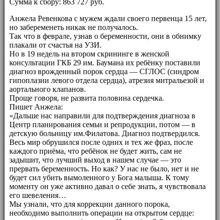
Сумма к сбору: 863 727 руб.
Анжела Ревенкова с мужем ждали своего первенца 15 лет,
но забеременеть никак не получалось.
Так что в феврале, узнав о беременности, они в обнимку
плакали от счастья на УЗИ.
Но в 19 недель на втором скрининге в женской
консультации ГКБ 29 им. Баумана их ребёнку поставили
диагноз врожденный порок сердца — СГЛОС (синдром
гипоплазии левого отдела сердца), атрезия митральезой и
аортального клапанов.
Проще говоря, не развита половина сердечка.
Пишет Анжела:
«Дальше нас направили для подтверждения диагноза в
Центр планирования семьи и репродукции, потом — в
детскую больницу им.Филатова. Диагноз подтвердился.
Весь мир обрушился после одних и тех же фраз, после
каждого приёма, что ребёнок не будет жить, сам не
задышит, что лучший выход в нашем случае — это
прервать беременность. Но как? У нас не было, нет и не
будет сил убить вымоленного у Бога малыша. К тому
моменту он уже активно давал о себе знать, я чувствовала
его шевеления…
Мы узнали, что для коррекции данного порока,
необходимо выполнить операции на открытом сердце: