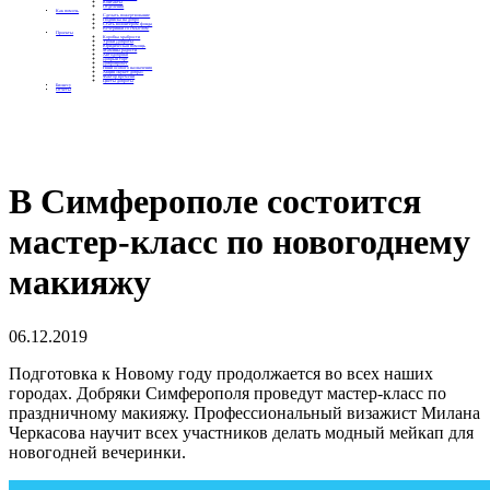
Контакты
Отделения
Как помочь
Сделать пожертвование
Подписка на добро
Стать волонтером фонда
Вечеринки со смыслом
Проекты
Коробка храбрости
Уроки Доброты
Юридическая помощь
Мамины радости
Автодобряки
Добрый торт
Добропробег
Няни особого назначения
Акция «Букет добра»
Фактор времени
Цветы доброты
Бизнесу
Отчеты
В Симферополе состоится
мастер-класс по новогоднему
макияжу
06.12.2019
Подготовка к Новому году продолжается во всех наших
городах. Добряки Симферополя проведут мастер-класс по
праздничному макияжу. Профессиональный визажист Милана
Черкасова научит всех участников делать модный мейкап для
новогодней вечеринки.