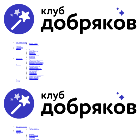
Вам нужна помощь
Подать заявку
Частые вопросы
Новости
Подопечные
О фонде
Команда
Наши ценности
Партнеры
СМИ о нас
Реквизиты фонда
Контакты
Отделения
Как помочь
Сделать пожертвование
Подписка на добро
Стать волонтером фонда
Вечеринки со смыслом
Проекты
Коробка храбрости
Уроки Доброты
Юридическая помощь
Мамины радости
Автодобряки
Добрый торт
Добропробег
Няни особого назначения
Акция «Букет добра»
Фактор времени
Цветы доброты
Бизнесу
Отчеты
Вам нужна помощь
Подать заявку
Частые вопросы
Новости
Подопечные
О фонде
Команда
Наши ценности
Партнеры
СМИ о нас
Реквизиты фонда