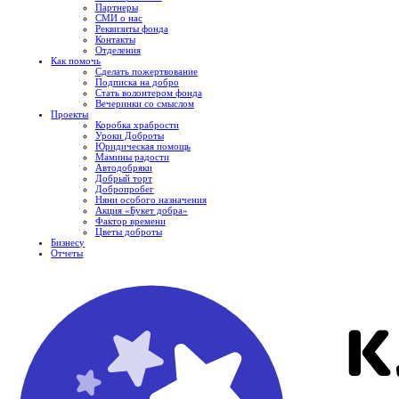
Партнеры
СМИ о нас
Реквизиты фонда
Контакты
Отделения
Как помочь
Сделать пожертвование
Подписка на добро
Стать волонтером фонда
Вечеринки со смыслом
Проекты
Коробка храбрости
Уроки Доброты
Юридическая помощь
Мамины радости
Автодобряки
Добрый торт
Добропробег
Няни особого назначения
Акция «Букет добра»
Фактор времени
Цветы доброты
Бизнесу
Отчеты