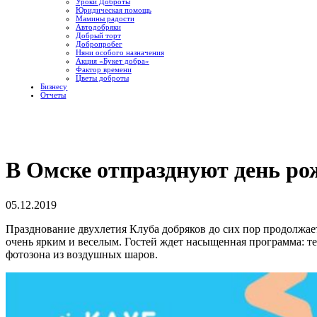
Уроки Доброты
Юридическая помощь
Мамины радости
Автодобряки
Добрый торт
Добропробег
Няни особого назначения
Акция «Букет добра»
Фактор времени
Цветы доброты
Бизнесу
Отчеты
В Омске отпразднуют день ро
05.12.2019
Празднование двухлетия Клуба добряков до сих пор продолжает
очень ярким и веселым. Гостей ждет насыщенная программа: теа
фотозона из воздушных шаров.