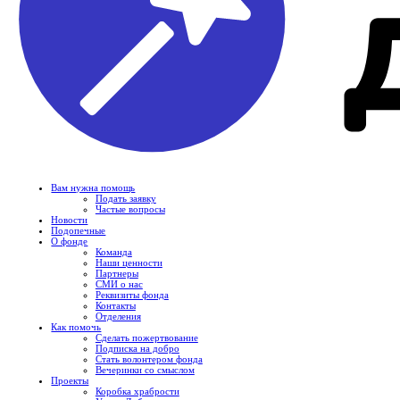
Вам нужна помощь
Подать заявку
Частые вопросы
Новости
Подопечные
О фонде
Команда
Наши ценности
Партнеры
СМИ о нас
Реквизиты фонда
Контакты
Отделения
Как помочь
Сделать пожертвование
Подписка на добро
Стать волонтером фонда
Вечеринки со смыслом
Проекты
Коробка храбрости