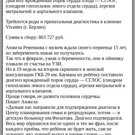
Диагноз: врожденный порок сердца плода — СГЛОС
(синдром гипоплазии левого отдела сердца), атрезия
митральезой и аортального клапанов.
Требуются роды и пренатальная диагностика в клинике
Vivantes (г. Берлин)
Сумма к сбору: 863 727 руб.
Анжела Ревенкова с мужем ждали своего первенца 15 лет,
но забеременеть никак не получалось.
Так что в феврале, узнав о беременности, они в обнимку
плакали от счастья на УЗИ.
Но в 19 недель на втором скрининге в женской
консультации ГКБ 29 им. Баумана их ребёнку поставили
диагноз врожденный порок сердца — СГЛОС (синдром
гипоплазии левого отдела сердца), атрезия митральезой и
аортального клапанов.
Проще говоря, не развита половина сердечка.
Пишет Анжела:
«Дальше нас направили для подтверждения диагноза в
Центр планирования семьи и репродукции, потом — в
детскую больницу им.Филатова. Диагноз подтвердился.
Весь мир обрушился после одних и тех же фраз, после
каждого приёма, что ребёнок не будет жить, сам не
задышит, что лучший выход в нашем случае — это