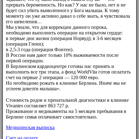
прервать беременность. Но как? У нас не было, нет и не
будет сил убить вымоленного у Бога малыша. К тому
моменту он уже активно давал о себе знать, я чувствовала
его шевеления…
Мы узнали, что для коррекции данного порока,
необходимо выполнить операции на открытом сердце:
в первые дни жизни (операция Норвуд); в 3-6 месяцев
(операция Гленн);
в 2,5-3 года (операция Фонтен).
В России нам дают только 10% выживаемости после
первой операции.
В Берлинском кардиоцентре готовы нас принять и
выполнить все три этапа, а фонд WorldVita готов оплатить
счет на первые 2 операции — 120 000 евро.
Но необходимо рожать в клинике Берлина. Иначе мы не
успеем довезти малыша».
⠀⠀
Стоимость родов и пренатальной диагностики в клинике
Vivantes составляет 863 727 р.
Проживание и медикаменты на 5 месяцев пребывания в
Берлине семья оплачивает самостоятельно.
Медицинская выписка
Счет на оплату