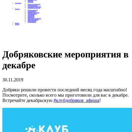
Контакты
Отделения
Как помочь
Сделать пожертвование
Подписка на добро
Стать волонтером фонда
Вечеринки со смыслом
Проекты
Коробка храбрости
Уроки Доброты
Юридическая помощь
Мамины радости
Автодобряки
Добрый торт
Добропробег
Няни особого назначения
Акция «Букет добра»
Фактор времени
Цветы доброты
Бизнесу
Отчеты
Добряковские мероприятия в
декабре
30.11.2019
Добряки решили провести последний месяц года масштабно!
Посмотрите, сколько всего мы приготовили для вас в декабре.
Встречайте декабрьскую
#клубдобряков_афиша
!