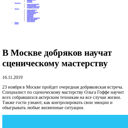
Контакты
Отделения
Как помочь
Сделать пожертвование
Подписка на добро
Стать волонтером фонда
Вечеринки со смыслом
Проекты
Коробка храбрости
Уроки Доброты
Юридическая помощь
Мамины радости
Автодобряки
Добрый торт
Добропробег
Няни особого назначения
Акция «Букет добра»
Фактор времени
Цветы доброты
Бизнесу
Отчеты
В Москве добряков научат
сценическому мастерству
16.11.2019
23 ноября в Москве пройдет очередная добряковская встреча.
Специалист по сценическому мастерству Ольга Гоффе научит
всех собравшихся актерским техникам на все случаи жизни.
Также гости узнают, как контролировать свои эмоции и
обыгрывать любые жизненные ситуации.