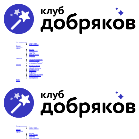
Вам нужна помощь
Подать заявку
Частые вопросы
Новости
Подопечные
О фонде
Команда
Наши ценности
Партнеры
СМИ о нас
Реквизиты фонда
Контакты
Отделения
Как помочь
Сделать пожертвование
Подписка на добро
Стать волонтером фонда
Вечеринки со смыслом
Проекты
Коробка храбрости
Уроки Доброты
Юридическая помощь
Мамины радости
Автодобряки
Добрый торт
Добропробег
Няни особого назначения
Акция «Букет добра»
Фактор времени
Цветы доброты
Бизнесу
Отчеты
Вам нужна помощь
Подать заявку
Частые вопросы
Новости
Подопечные
О фонде
Команда
Наши ценности
Партнеры
СМИ о нас
Реквизиты фонда