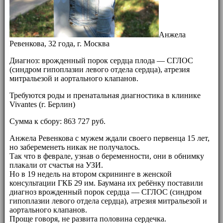
Анжела
Ревенкова, 32 года, г. Москва
Диагноз: врожденный порок сердца плода — СГЛОС
(синдром гипоплазии левого отдела сердца), атрезия
митральезой и аортального клапанов.
Требуются роды и пренатальная диагностика в клинике
Vivantes (г. Берлин)
Сумма к сбору: 863 727 руб.
Анжела Ревенкова с мужем ждали своего первенца 15 лет,
но забеременеть никак не получалось.
Так что в феврале, узнав о беременности, они в обнимку
плакали от счастья на УЗИ.
Но в 19 недель на втором скрининге в женской
консультации ГКБ 29 им. Баумана их ребёнку поставили
диагноз врожденный порок сердца — СГЛОС (синдром
гипоплазии левого отдела сердца), атрезия митральезой и
аортального клапанов.
Проще говоря, не развита половина сердечка.