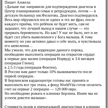
Пишет Анжела:
«Дальше нас направили для подтверждения диагноза в
Центр планирования семьи и репродукции, потом — в
детскую больницу им.Филатова. Диагноз подтвердился.
Весь мир обрушился после одних и тех же фраз, после
каждого приёма, что ребёнок не будет жить, сам не
задышит, что лучший выход в нашем случае — это
прервать беременность. Но как? У нас не было, нет и не
будет сил убить вымоленного у Бога малыша. К тому
моменту он уже активно давал о себе знать, я чувствовала
его шевеления…
Мы узнали, что для коррекции данного порока,
необходимо выполнить операции на открытом сердце:
в первые дни жизни (операция Норвуд); в 3-6 месяцев
(операция Гленн);
в 2,5-3 года (операция Фонтен).
В России нам дают только 10% выживаемости после
первой операции.
В Берлинском кардиоцентре готовы нас принять и
выполнить все три этапа, а фонд WorldVita готов оплатить
счет на первые 2 операции — 120 000 евро.
Но необходимо рожать в клинике Берлина. Иначе мы не
успеем довезти малыша».
⠀⠀
Стоимость родов и пренатальной диагностики в клинике