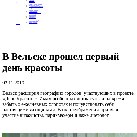
Контакты
Отделения
Как помочь
Сделать пожертвование
Подписка на добро
Стать волонтером фонда
Вечеринки со смыслом
Проекты
Коробка храбрости
Уроки Доброты
Юридическая помощь
Мамины радости
Автодобряки
Добрый торт
Добропробег
Няни особого назначения
Акция «Букет добра»
Фактор времени
Цветы доброты
Бизнесу
Отчеты
В Вельске прошел первый
день красоты
02.11.2019
Вельск расширил географию городов, участвующих в проекте
«День Красоты». 7 мам особенных деток смогли на время
забыть о ежедневных хлопотах и почувствовать себя
настоящими женщинами. В их преображении приняли
участие визажисты, парикмахеры и даже диетолог.