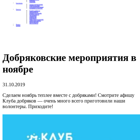
Контакты
Отделения
Как помочь
Сделать пожертвование
Подписка на добро
Стать волонтером фонда
Вечеринки со смыслом
Проекты
Коробка храбрости
Уроки Доброты
Юридическая помощь
Мамины радости
Автодобряки
Добрый торт
Добропробег
Няни особого назначения
Акция «Букет добра»
Фактор времени
Цветы доброты
Бизнесу
Отчеты
Добряковские мероприятия в
ноябре
31.10.2019
Сделаем ноябрь теплее вместе с добряками! Смотрите афишу
Клуба добряков — очень много всего приготовили наши
волонтеры. Приходите!