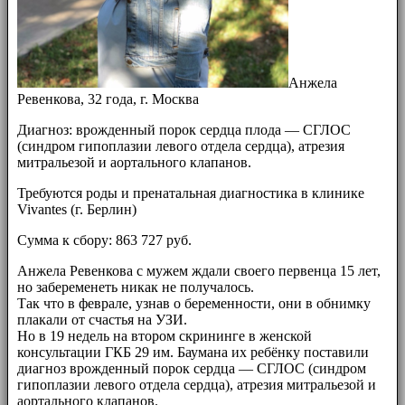
Анжела
Ревенкова, 32 года, г. Москва
Диагноз: врожденный порок сердца плода — СГЛОС
(синдром гипоплазии левого отдела сердца), атрезия
митральезой и аортального клапанов.
Требуются роды и пренатальная диагностика в клинике
Vivantes (г. Берлин)
Сумма к сбору: 863 727 руб.
Анжела Ревенкова с мужем ждали своего первенца 15 лет,
но забеременеть никак не получалось.
Так что в феврале, узнав о беременности, они в обнимку
плакали от счастья на УЗИ.
Но в 19 недель на втором скрининге в женской
консультации ГКБ 29 им. Баумана их ребёнку поставили
диагноз врожденный порок сердца — СГЛОС (синдром
гипоплазии левого отдела сердца), атрезия митральезой и
аортального клапанов.