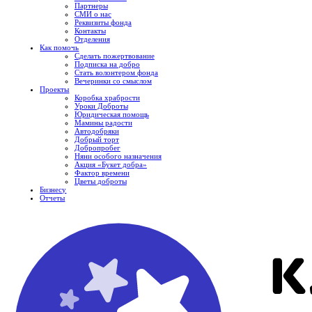
Партнеры
СМИ о нас
Реквизиты фонда
Контакты
Отделения
Как помочь
Сделать пожертвование
Подписка на добро
Стать волонтером фонда
Вечеринки со смыслом
Проекты
Коробка храбрости
Уроки Доброты
Юридическая помощь
Мамины радости
Автодобряки
Добрый торт
Добропробег
Няни особого назначения
Акция «Букет добра»
Фактор времени
Цветы доброты
Бизнесу
Отчеты