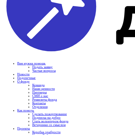
Вам нужна помощь
Подать заявку
Частые вопросы
Новости
Подопечные
О фонде
Команда
Наши ценности
Партнеры
СМИ о нас
Реквизиты фонда
Контакты
Отделения
Как помочь
Сделать пожертвование
Подписка на добро
Стать волонтером фонда
Вечеринки со смыслом
Проекты
Коробка храбрости