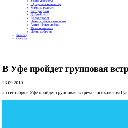
Уроки Доброты
Юридическая помощь
Мамины радости
Автодобряки
Добрый торт
Добропробег
Няни особого назначения
Акция «Букет добра»
Фактор времени
Цветы доброты
Бизнесу
Отчеты
В Уфе пройдет групповая встр
23.09.2019
25 сентября в Уфе пройдет групповая встреча с психологом Гу