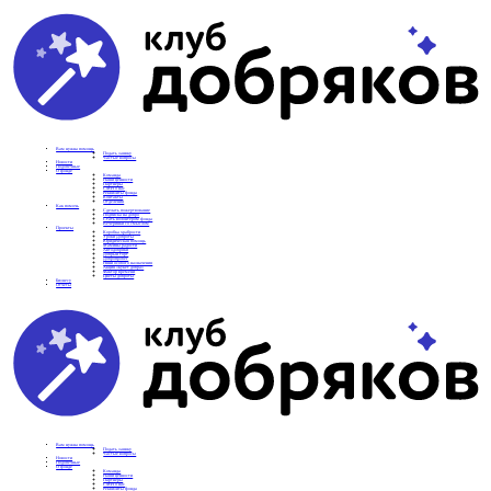
Вам нужна помощь
Подать заявку
Частые вопросы
Новости
Подопечные
О фонде
Команда
Наши ценности
Партнеры
СМИ о нас
Реквизиты фонда
Контакты
Отделения
Как помочь
Сделать пожертвование
Подписка на добро
Стать волонтером фонда
Вечеринки со смыслом
Проекты
Коробка храбрости
Уроки Доброты
Юридическая помощь
Мамины радости
Автодобряки
Добрый торт
Добропробег
Няни особого назначения
Акция «Букет добра»
Фактор времени
Цветы доброты
Бизнесу
Отчеты
Вам нужна помощь
Подать заявку
Частые вопросы
Новости
Подопечные
О фонде
Команда
Наши ценности
Партнеры
СМИ о нас
Реквизиты фонда