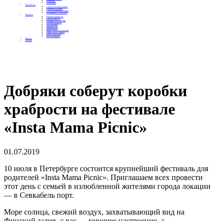
Контакты
Отделения
Как помочь
Сделать пожертвование
Подписка на добро
Стать волонтером фонда
Вечеринки со смыслом
Проекты
Коробка храбрости
Уроки Доброты
Юридическая помощь
Мамины радости
Автодобряки
Добрый торт
Добропробег
Няни особого назначения
Акция «Букет добра»
Фактор времени
Цветы доброты
Бизнесу
Отчеты
Добряки соберут коробки
храбрости на фестивале
«Insta Mama Picnic»
01.07.2019
10 июля в Петербурге состоится крупнейший фестиваль для
родителей «Insta Mama Picnic». Приглашаем всех провести
этот день с семьей в излюбленной жителями города локации
— в Севкабель порт.
Море солнца, свежий воздух, захватывающий вид на
Финский залив, с вас — хорошее настроение, а