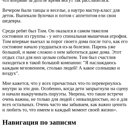
что впервые за долгое время могут так расслабиться.
Вечером были танцы и веселье, а наутро мастер-класс для
деток. Выпекали булочки и потом с аппетитом ели свои
шедевры.
Среди ребят был Тим. Он оказался в самом тяжелом
состоянии из группы - у него спинальная мышечная атрофия.
Тим впервые выехал за порог своего дома после того, как его
состояние начало ухудшаться из-за болезни. Парень уже
большой, и маме сложно о нем заботиться даже дома. Этот
отдых стал для них целым событием. Тим был счастлив
находиться в такой большой компании: "Я наслаждаюсь
каждым мгновением, столько людей! А какое солнышко и
воздух".
Мне кажется, что у всех причастных что-то перевернулось
внутри за эти дни. Особенно, когда дети запрыгнули на сцену
и начали выкручивать пируэты. Уверена, что такие встречи
очень важны, не только для людей с инвалидностью, но и для
всех остальных. Очень часто мы забываем, как важно ценить
и любить то, что имеем и каждый момент своей жизни».
Навигация по записям