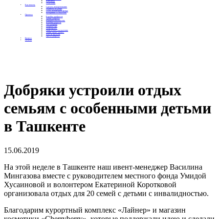
Контакты
Отделения
Как помочь
Сделать пожертвование
Подписка на добро
Стать волонтером фонда
Вечеринки со смыслом
Проекты
Коробка храбрости
Уроки Доброты
Юридическая помощь
Мамины радости
Автодобряки
Добрый торт
Добропробег
Няни особого назначения
Акция «Букет добра»
Фактор времени
Цветы доброты
Бизнесу
Отчеты
Добряки устроили отдых
семьям с особенными детьми
в Ташкенте
15.06.2019
На этой неделе в Ташкенте наш ивент-менеджер Василина
Мингазова вместе с руководителем местного фонда Умидой
Хусаиновой и волонтером Екатериной Коротковой
организовала отдых для 20 семей с детьми с инвалидностью.
Благодарим курортный комплекс «Лайнер» и магазин
косметики «Cherryberry», которые поддержали идею и сделали