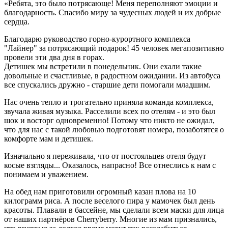
«Ребята, это было потрясающе! Меня переполняют эмоции и
благодарность. Спасибо миру за чудесных людей и их добрые
сердца.
Благодарю руководство горно-курортного комплекса
"Лайнер" за потрясающий подарок! 45 человек мегапозитивно
провели эти два дня в горах.
Детишек мы встретили в понедельник. Они ехали такие
довольные и счастливые, в радостном ожидании. Из автобуса
все спускались дружно - старшие дети помогали младшим.
Нас очень тепло и трогательно приняла команда комплекса,
звучала живая музыка. Расселили всех по отелям - и это был
шок и восторг одновременно! Потому что никто не ожидал,
что для нас с такой любовью подготовят номера, позаботятся о
комфорте мам и детишек.
Изначально я переживала, что от постояльцев отеля будут
косые взгляды... Оказалось, напрасно! Все отнеслись к нам с
понимаем и уважением.
На обед нам приготовили огромный казан плова на 10
килограмм риса. А после веселого пира у мамочек был день
красоты. Плавали в бассейне, мы сделали всем маски для лица
от наших партнёров Cherryberry. Многие из мам признались,