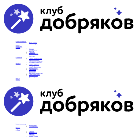
Вам нужна помощь
Подать заявку
Частые вопросы
Новости
Подопечные
О фонде
Команда
Наши ценности
Партнеры
СМИ о нас
Реквизиты фонда
Контакты
Отделения
Как помочь
Сделать пожертвование
Подписка на добро
Стать волонтером фонда
Вечеринки со смыслом
Проекты
Коробка храбрости
Уроки Доброты
Юридическая помощь
Мамины радости
Автодобряки
Добрый торт
Добропробег
Няни особого назначения
Акция «Букет добра»
Фактор времени
Цветы доброты
Бизнесу
Отчеты
Вам нужна помощь
Подать заявку
Частые вопросы
Новости
Подопечные
О фонде
Команда
Наши ценности
Партнеры
СМИ о нас
Реквизиты фонда