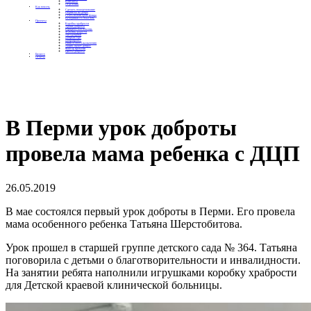
Контакты
Отделения
Как помочь
Сделать пожертвование
Подписка на добро
Стать волонтером фонда
Вечеринки со смыслом
Проекты
Коробка храбрости
Уроки Доброты
Юридическая помощь
Мамины радости
Автодобряки
Добрый торт
Добропробег
Няни особого назначения
Акция «Букет добра»
Фактор времени
Цветы доброты
Бизнесу
Отчеты
В Перми урок доброты
провела мама ребенка с ДЦП
26.05.2019
В мае состоялся первый урок доброты в Перми. Его провела
мама особенного ребенка Татьяна Шерстобитова.
Урок прошел в старшей группе детского сада № 364. Татьяна
поговорила с детьми о благотворительности и инвалидности.
На занятии ребята наполнили игрушками коробку храбрости
для Детской краевой клинической больницы.