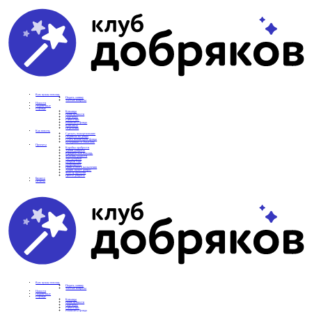
Вам нужна помощь
Подать заявку
Частые вопросы
Новости
Подопечные
О фонде
Команда
Наши ценности
Партнеры
СМИ о нас
Реквизиты фонда
Контакты
Отделения
Как помочь
Сделать пожертвование
Подписка на добро
Стать волонтером фонда
Вечеринки со смыслом
Проекты
Коробка храбрости
Уроки Доброты
Юридическая помощь
Мамины радости
Автодобряки
Добрый торт
Добропробег
Няни особого назначения
Акция «Букет добра»
Фактор времени
Цветы доброты
Бизнесу
Отчеты
Вам нужна помощь
Подать заявку
Частые вопросы
Новости
Подопечные
О фонде
Команда
Наши ценности
Партнеры
СМИ о нас
Реквизиты фонда