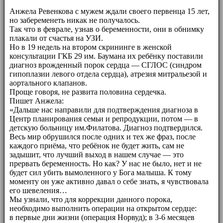
Анжела Ревенкова с мужем ждали своего первенца 15 лет,
но забеременеть никак не получалось.
Так что в феврале, узнав о беременности, они в обнимку
плакали от счастья на УЗИ.
Но в 19 недель на втором скрининге в женской
консультации ГКБ 29 им. Баумана их ребёнку поставили
диагноз врожденный порок сердца — СГЛОС (синдром
гипоплазии левого отдела сердца), атрезия митральезой и
аортального клапанов.
Проще говоря, не развита половина сердечка.
Пишет Анжела:
«Дальше нас направили для подтверждения диагноза в
Центр планирования семьи и репродукции, потом — в
детскую больницу им.Филатова. Диагноз подтвердился.
Весь мир обрушился после одних и тех же фраз, после
каждого приёма, что ребёнок не будет жить, сам не
задышит, что лучший выход в нашем случае — это
прервать беременность. Но как? У нас не было, нет и не
будет сил убить вымоленного у Бога малыша. К тому
моменту он уже активно давал о себе знать, я чувствовала
его шевеления…
Мы узнали, что для коррекции данного порока,
необходимо выполнить операции на открытом сердце:
в первые дни жизни (операция Норвуд); в 3-6 месяцев