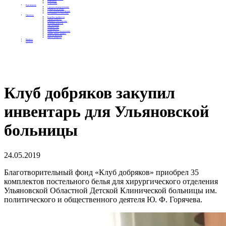
Контакты
Отделения
Как помочь
Сделать пожертвование
Подписка на добро
Стать волонтером фонда
Вечеринки со смыслом
Проекты
Коробка храбрости
Уроки Доброты
Юридическая помощь
Мамины радости
Автодобряки
Добрый торт
Добропробег
Няни особого назначения
Акция «Букет добра»
Фактор времени
Цветы доброты
Бизнесу
Отчеты
Клуб добряков закупил
инвентарь для Ульяновской
больницы
24.05.2019
Благотворительный фонд «Клуб добряков» приобрел 35
комплектов постельного белья для хирургического отделения
Ульяновской Областной Детской Клинической больницы им.
политического и общественного деятеля Ю. Ф. Горячева.