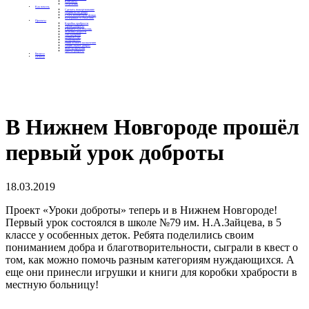
Контакты
Отделения
Как помочь
Сделать пожертвование
Подписка на добро
Стать волонтером фонда
Вечеринки со смыслом
Проекты
Коробка храбрости
Уроки Доброты
Юридическая помощь
Мамины радости
Автодобряки
Добрый торт
Добропробег
Няни особого назначения
Акция «Букет добра»
Фактор времени
Цветы доброты
Бизнесу
Отчеты
В Нижнем Новгороде прошёл
первый урок доброты
18.03.2019
Проект «Уроки доброты» теперь и в Нижнем Новгороде!
Первый урок состоялся в школе №79 им. Н.А.Зайцева, в 5
классе у особенных деток. Ребята поделились своим
пониманием добра и благотворительности, сыграли в квест о
том, как можно помочь разным категориям нуждающихся. А
еще они принесли игрушки и книги для коробки храбрости в
местную больницу!