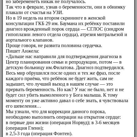
но забеременеть никак не получалось.
Так что в феврале, узнав о беременности, они в обнимку
плакали от счастья на УЗИ.
Но в 19 недель на втором скрининге в женской
консультации ГКБ 29 им. Баумана их ребёнку поставили
диагноз врожденный порок сердца — СГЛОС (синдром
гипоплазии левого отдела сердца), атрезия митральезой и
аортального клапанов.
Проще говоря, не развита половина сердечка.
Пишет Анжела:
«Дальше нас направили для подтверждения диагноза в
Центр планирования семьи и репродукции, потом — в
детскую больницу им.Филатова. Диагноз подтвердился.
Весь мир обрушился после одних и тех же фраз, после
каждого приёма, что ребёнок не будет жить, сам не
задышит, что лучший выход в нашем случае — это
прервать беременность. Но как? У нас не было, нет и не
будет сил убить вымоленного у Бога малыша. К тому
моменту он уже активно давал о себе знать, я чувствовала
его шевеления…
Мы узнали, что для коррекции данного порока,
необходимо выполнить операции на открытом сердце:
в первые дни жизни (операция Норвуд); в 3-6 месяцев
(операция Гленн);
в 2,5-3 года (операция Фонтен).